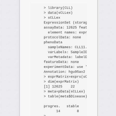
>
 library(
CLL
)

>
 data(
sCLLex
)

>
sCLLex
    ExpressionSet (
storageMode
:
locked
assayData
:
12625
features
, 
22
samp
element
names
:
exprs
protocolData
:
none
phenoData
sampleNames
:
CLL11.CEL
CLL12.CEL
varLabels
:
SampleID
Disease
#
varMetadata
:
labelDescription
featureData
:
none
experimentData
:
use
'
experimentDat
Annotation
:
hgu95av2
>
exprMatrix
=
exprs(
sCLLex
)

>
 dim(
exprMatrix
)

    [
1
] 
12625
22
>
meta
=
pData(
sCLLex
)

>
 table(
meta
$
Disease
)

progres
.   
stable
14
8