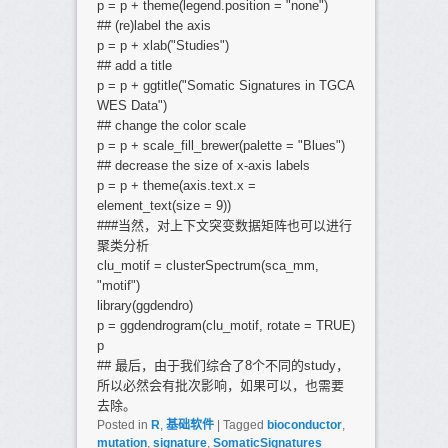
p = p + theme(legend.position = "none")
## (re)label the axis
p = p + xlab("Studies")
## add a title
p = p + ggtitle("Somatic Signatures in TGCA
WES Data")
## change the color scale
p = p + scale_fill_brewer(palette = "Blues")
## decrease the size of x-axis labels
p = p + theme(axis.text.x =
element_text(size = 9))
###当然，对上下文突变数据矩阵也可以进行
聚类分析
clu_motif = clusterSpectrum(sca_mm,
"motif")
library(ggdendro)
p = ggdendrogram(clu_motif, rotate = TRUE)
p
## 最后，由于我们综合了8个不同的study，
所以必然会有批次影响，如果可以，也需要
去除。
Posted in
R
,
基础软件
|
Tagged
bioconductor
,
mutation
,
signature
,
SomaticSignatures