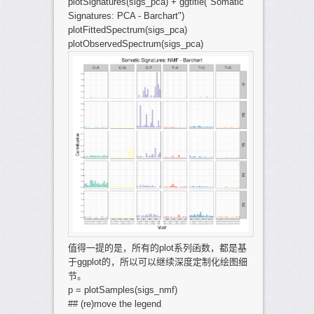
plotSignatures(sigs_pca) + ggtitle("Somatic
Signatures: PCA - Barchart")
plotFittedSpectrum(sigs_pca)
plotObservedSpectrum(sigs_pca)
值得一提的是，所有的plot系列函数，都是基
于ggplot的，所以可以继续深度定制化绘图细
节。
p = plotSamples(sigs_nmf)
## (re)move the legend