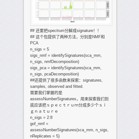
## 还要把spectrum分解成signature！！
## 这个包提供了两种方法，分别是NMF和
PCA
n_sigs = 5
sigs_nmf = identifySignatures(sca_mm,
n_sigs, nmfDecomposition)
sigs_pca = identifySignatures(sca_mm,
n_sigs, pcaDecomposition)
##还提供了很多函数来探索：signatures,
samples, observed and fitted.
需要我们掌握的是
assessNumberSignatures，用来探索我们到
底应该把ｓｐｅｃｔｒｕｍ分成多少个ｓｉ
ｇｎａｔｕｒｅ
n_sigs = 2:8
gof_nmf =
assessNumberSignatures(sca_mm, n_sigs,
nReplicates = 5)