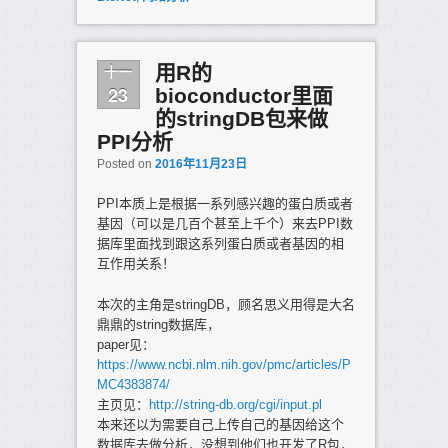
十一
用R的
23
bioconductor里面
的stringDB包来做
PPI分析
Posted on
2016年11月23日
PPI本质上是根据一系列感兴趣的蛋白质或者
基因（可以是几百个甚至上千个）来去PPI数
据库里面找到跟这系列蛋白质或者基因的相
互作用关系！
本次的主角是stringDB，顾名思义用得是大名
鼎鼎的string数据库，
paper见：
https://www.ncbi.nlm.nih.gov/pmc/articles/P
MC4383874/
主页见：
http://string-db.org/cgi/input.pl
本来还以为需要自己上传自己的基因给这个
数据库去做分析，没想到他们也开发了R包，