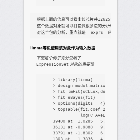
>
根据上面的信息可以看出该芯片共12625个探针，这22个
这个数据对象就可以打包做很多包的分析输入数据。

limma等包使用该对象作为输入数据
下面这个例子充分说明了
对象的重要性
ExpressionSet
>
 library(
limma
)

>
design
=
model.matrix(
~
factor
(
sCLL
>
fit
=
lmFit(
sCLLex
,
design
)

>
fit
=
eBayes(
fit
)

>
 options(
digits
=
4
)

>
 topTable(
fit
,
coef
=
2
,
adjust
=
'
BH
'
)

logFC
AveExpr
t
39400_at
1.0285
5.621
5.836
8.
36131_at
-
0.9888
9.954
-
5.772
9.
33791_at
-
1.8302
6.951
-
5.736
1.
1303_at
1.3836
4.463
5.732
1.