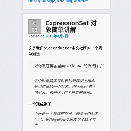
DESeq
,
DESeq2
,
RNA-seq
,
差异分析
四
ExpressionSet 对
09
象简单讲解
Posted on
2016年4月9日
这是我们bioconductor中文社区的一个简
单测试
好像放在博客里面markdown的语法除了问题，欢迎直接
这个对象其实是对表达矩阵加上样本
分组信息的一个封装，由biobase这个
包引入。它是eSet这个对象的继承。
一个现成例子
下面是一个具体的例子，来源于CLL这
个包，是用hgu95av2芯片测了22个样
本