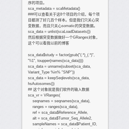
序的项目。
sca_metadata = scaMetadata()
###可以查看关于这8个项目的介绍，每个项
目都测了好几百个样本。但是我们只关心突
变数据，而且只关心somatic的突变数据。
sca_data = unlist(scaLoadDatasets())
然后根据突变数据做好一个GRanges对象，
这个可以看我以前的博客
sca_data$study = factor(gsub("(.*)_(.*)",
"\\1", toupper(names(sca_data))))
sca_data = unname(subset(sca_data,
Variant_Type %in% "SNP"))
sca_data = keepSeqlevels(sca_data,
hsAutosomes())
## 这个对象就是我们软件的输入数据
sca_vr = VRanges(
seqnames = seqnames(sca_data),
ranges = ranges(sca_data),
ref = sca_data$Reference_Allele,
alt = sca_data$Tumor_Seq_Allele2,
sampleNames = sca_data$Patient_ID,