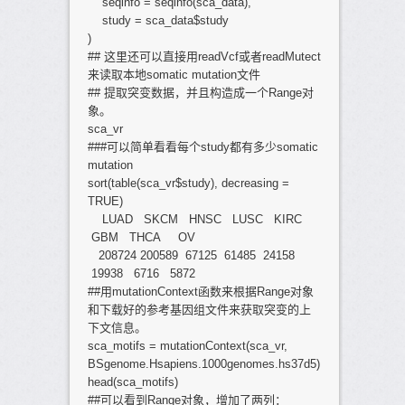
seqinfo = seqinfo(sca_data),
study = sca_data$study
)
## 这里还可以直接用readVcf或者readMutect
来读取本地somatic mutation文件
## 提取突变数据，并且构造成一个Range对
象。
sca_vr
###可以简单看看每个study都有多少somatic
mutation
sort(table(sca_vr$study), decreasing =
TRUE)
LUAD SKCM HNSC LUSC KIRC
GBM THCA OV
208724 200589 67125 61485 24158
19938 6716 5872
##用mutationContext函数来根据Range对象
和下载好的参考基因组文件来获取突变的上
下文信息。
sca_motifs = mutationContext(sca_vr,
BSgenome.Hsapiens.1000genomes.hs37d5)
head(sca_motifs)
##可以看到Range对象，增加了两列：