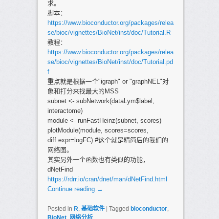
求。
脚本：
https://www.bioconductor.org/packages/relea
se/bioc/vignettes/BioNet/inst/doc/Tutorial.R
教程：
https://www.bioconductor.org/packages/relea
se/bioc/vignettes/BioNet/inst/doc/Tutorial.pd
f
重点就是根据一个"igraph" or "graphNEL"对
象和打分来找最大的MSS
subnet <- subNetwork(dataLym$label,
interactome)
module <- runFastHeinz(subnet, scores)
plotModule(module, scores=scores,
diff.expr=logFC) #这个就是精简后的我们的
网络图。
其实另外一个函数也有类似的功能，
dNetFind
https://rdrr.io/cran/dnet/man/dNetFind.html
Continue reading
→
Posted in
R
,
基础软件
|
Tagged
bioconductor
,
BioNet
,
网络分析