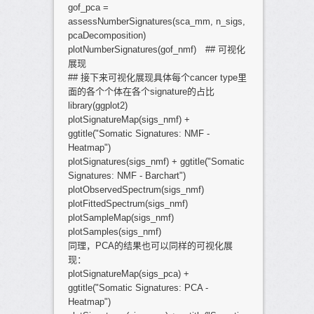
gof_pca =
assessNumberSignatures(sca_mm, n_sigs,
pcaDecomposition)
plotNumberSignatures(gof_nmf) ## 可视化
展现
## 接下来可视化展现具体每个cancer type里
面的各个个体在各个signature的占比
library(ggplot2)
plotSignatureMap(sigs_nmf) +
ggtitle("Somatic Signatures: NMF -
Heatmap")
plotSignatures(sigs_nmf) + ggtitle("Somatic
Signatures: NMF - Barchart")
plotObservedSpectrum(sigs_nmf)
plotFittedSpectrum(sigs_nmf)
plotSampleMap(sigs_nmf)
plotSamples(sigs_nmf)
同理，PCA的结果也可以同样的可视化展
现：
plotSignatureMap(sigs_pca) +
ggtitle("Somatic Signatures: PCA -
Heatmap")