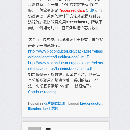
片略微有点不一样，它的原始数据有3个层
级，一般拿到的是
Processed data
(
示例
), 当
仍然需要一系列的统计学方法才能提取到表
达矩阵。我比较喜欢用bioconductor，所以下
面讲一讲如何用lumi包来处理这个芯片数据！
这个lumi包的使用代码和说明书都有，按部就
班的学一遍就好了。
http://www.bioconductor.org/packages/releas
e/bioc/vignettes/lumi/inst/doc/lumi.R
http://www.bioconductor.org/packages/releas
e/bioc/vignettes/lumi/inst/doc/lumi.pdf
如果仅仅是分析数据，那么并不难，但是每
个分析步骤后面都隐含着一系列的统计学方
法，想彻底搞清楚他它们， 就很难了。
Continue reading
→
Posted in
芯片数据处理
|
Tagged
bioconductor
,
illumina
,
lumi
,
芯片