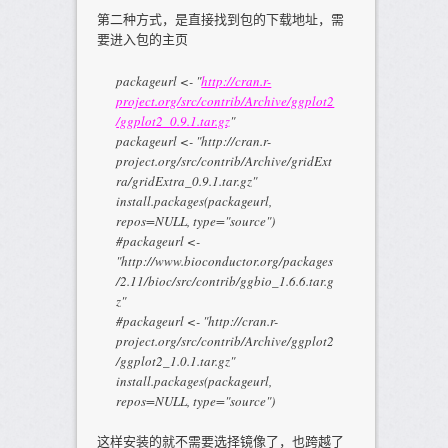
第二种方式，是直接找到包的下载地址，需
要进入包的主页
packageurl <- "
http://cran.r-
project.org/src/contrib/Archive/ggplot2
/ggplot2_0.9.1.tar.gz
"
packageurl <- "http://cran.r-
project.org/src/contrib/Archive/gridExt
ra/gridExtra_0.9.1.tar.gz"
install.packages(packageurl,
repos=NULL, type="source")
#packageurl <-
"http://www.bioconductor.org/packages
/2.11/bioc/src/contrib/ggbio_1.6.6.tar.g
z"
#packageurl <- "http://cran.r-
project.org/src/contrib/Archive/ggplot2
/ggplot2_1.0.1.tar.gz"
install.packages(packageurl,
repos=NULL, type="source")
这样安装的就不需要选择镜像了，也跨越了