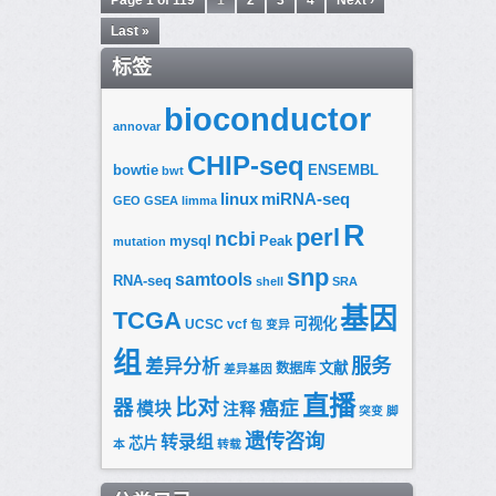
Page 1 of 119
1
2
3
4
Next ›
Last »
标签
bioconductor
annovar
CHIP-seq
bowtie
ENSEMBL
bwt
linux
miRNA-seq
GEO
GSEA
limma
R
perl
ncbi
mysql
Peak
mutation
snp
samtools
RNA-seq
shell
SRA
基因
TCGA
可视化
UCSC
vcf
包
变异
组
服务
差异分析
文献
数据库
差异基因
直播
比对
器
癌症
模块
注释
突变
脚
遗传咨询
转录组
芯片
本
转载