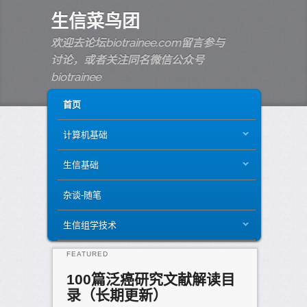
生信菜鸟团
欢迎去论坛biotrainee.com留言参与
讨论，或者关注同名微信公众号
biotrainee
MAIN MENU
SKIP TO PRIMARY CONTENT
SKIP TO SECONDARY CONTENT
首页
计算机基础
生信基础
杂谈-随笔
生信组学技术
FEATURED
100篇泛癌研究文献解读目
录（长期更新）