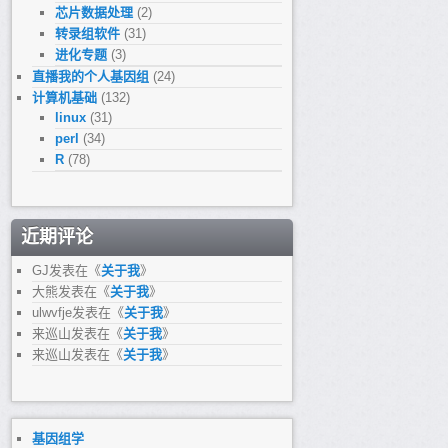
芯片数据处理
(2)
转录组软件
(31)
进化专题
(3)
直播我的个人基因组
(24)
计算机基础
(132)
linux
(31)
perl
(34)
R
(78)
近期评论
GJ
发表在《
关于我
》
大熊
发表在《
关于我
》
ulwvfje
发表在《
关于我
》
来巡山
发表在《
关于我
》
来巡山
发表在《
关于我
》
基因组学