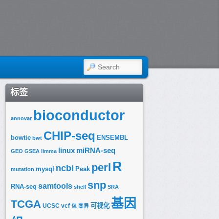
SEARCH
标签
bioconductor
annovar
CHIP-seq
bowtie
ENSEMBL
bwt
linux
miRNA-seq
GEO
GSEA
limma
R
perl
ncbi
mysql
Peak
mutation
snp
samtools
RNA-seq
shell
SRA
基因
TCGA
可视化
UCSC
vcf
包
变异