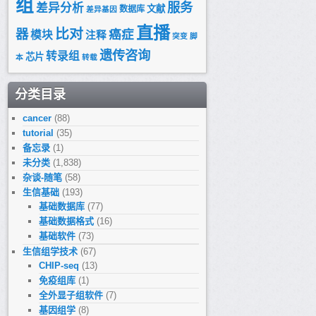
组
服务
差异分析
文献
数据库
差异基因
直播
比对
器
癌症
模块
注释
突变
脚
遗传咨询
转录组
芯片
本
转载
分类目录
cancer
(88)
tutorial
(35)
备忘录
(1)
未分类
(1,838)
杂谈-随笔
(58)
生信基础
(193)
基础数据库
(77)
基础数据格式
(16)
基础软件
(73)
生信组学技术
(67)
CHIP-seq
(13)
免疫组库
(1)
全外显子组软件
(7)
基因组学
(8)