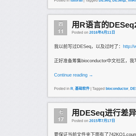
Posted in
tutorial
|
Tagged
DESeq
,
DESeq2
,
miR
用R语言的DESeq
四
11
Posted on
2016年4月11日
我以前写过DESeq，以及过时了：
http:/
正好准备筹集bioconductor中文社区
Continue reading
→
Posted in
R
,
基础软件
|
Tagged
bioconductor
,
DE
用DESeq进行差
七
17
Posted on
2015年7月17日
要保证当前文件夹下面有了742KO1.co