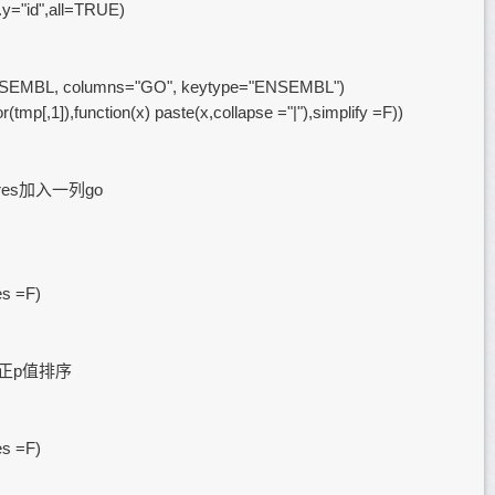
y="id",all=TRUE)
ENSEMBL, columns="GO", keytype="ENSEMBL")
(tmp[,1]),function(x) paste(x,collapse ="|"),simplify =F))
#为res加入一列go
es =F)
#按照矫正p值排序
es =F)