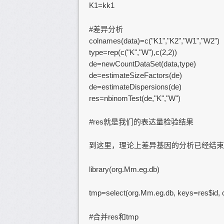
K1=kk1
#差异分析
colnames(data)=c("K1","K2","W1","W2")
type=rep(c("K","W"),c(2,2))
de=newCountDataSet(data,type)
de=estimateSizeFactors(de)
de=estimateDispersions(de)
res=nbinomTest(de,"K","W")
#res就是我们的表达量检验结果
到这里，理论上差异基因的分析已经结束啦！
library(org.Mm.eg.db)
tmp=select(org.Mm.eg.db, keys=res$i
#合并res和tmp