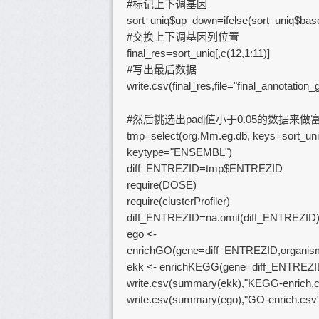
#标记上下调基因
sort_uniq$up_down=ifelse(sort_uniq$b
#交换上下调基因列位置
final_res=sort_uniq[,c(12,1:11)]
#写出最后数据
write.csv(final_res,file="final_annotati
#然后挑选出padj值小于0.05的数据来做
tmp=select(org.Mm.eg.db, keys=sort_un
keytype="ENSEMBL")
diff_ENTREZID=tmp$ENTREZID
require(DOSE)
require(clusterProfiler)
diff_ENTREZID=na.omit(diff_ENTREZID
ego <-
enrichGO(gene=diff_ENTREZID,organism
ekk <- enrichKEGG(gene=diff_ENTREZID
write.csv(summary(ekk),"KEGG-enrich.
write.csv(summary(ego),"GO-enrich.csv