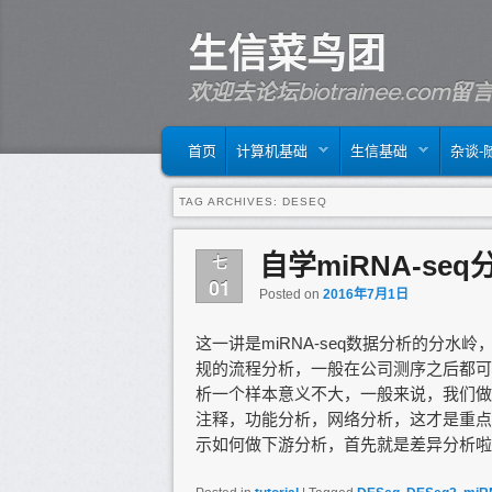
生信菜鸟团
欢迎去论坛biotrainee.co
MAIN MENU
SKIP TO PRIMARY CONTENT
SKIP TO SECONDARY CONTENT
首页
计算机基础
生信基础
杂谈-
TAG ARCHIVES:
DESEQ
自学miRNA-se
七
01
Posted on
2016年7月1日
这一讲是miRNA-seq数据分析的分
规的流程分析，一般在公司测序之后都可
析一个样本意义不大，一般来说，我们做
注释，功能分析，网络分析，这才是重点
示如何做下游分析，首先就是差异分析