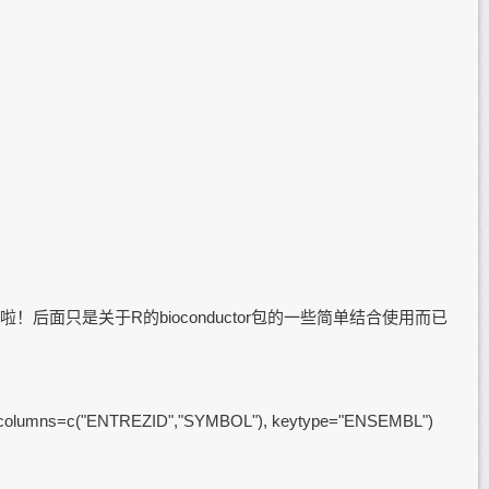
后面只是关于R的bioconductor包的一些简单结合使用而已
d, columns=c("ENTREZID","SYMBOL"), keytype="ENSEMBL")