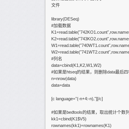
文件
library(DESeq)
#加载数据
K1=read.table("742KO1.count",row.name
K2=read.table("743KO2.count",row.name
W1=read.table("740WT1.count",row.nam
W2=read.table("741WT2.count",row.nam
#列名
data=cbind(K1,K2,W1,W2)
#如果是htseq的结果，则删除data最后
n=nrow(data)
data=data
[c language="(-n+4:-n),"][/c]
#如果是bedtools的结果，取出统计个数
kk1=cbind(K1$V5)
rownames(kk1)=rownames(K1)