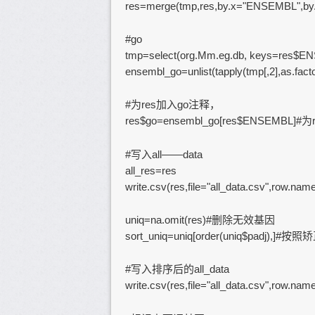
res=merge(tmp,res,by.x="ENSEMBL",by.
#go
tmp=select(org.Mm.eg.db, keys=res$
ensembl_go=unlist(tapply(tmp[,2],as.factor
#为res加入go注释，
res$go=ensembl_go[res$ENSEMBL]
#写入all——data
all_res=res
write.csv(res,file="all_data.csv",row.nam
uniq=na.omit(res)#删除无效基因
sort_uniq=uniq[order(uniq$padj),]
#写入排序后的all_data
write.csv(res,file="all_data.csv",row.nam