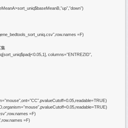
aseMeanA>sort_uniq$baseMeanB,"up","down")
on_gene_bedtools_sort_uniq.csv",row.names =F)
富集
iq[sort_uniq$padj<0.05,1], columns="ENTREZID",
)
="mouse",ont="CC",pvalueCutoff=0.05,readable=TRUE)
,organism="mouse",pvalueCutoff=0.05,readable=TRUE)
csv",row.names =F)
",row.names =F)