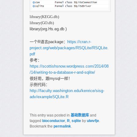
library(KEGG.db)
library(GO.db)
library(org.Hs.eg.db )
一个R语言package：
https://cran.r-
project.org/web/packages/RSQLite/RSQLite.
pdf
参考：
https://scottishsnow.wordpress.com/2014/08
/14/writing-to-a-database-r-and-sqlite/
很好用，跟mysql一样！
示例代码：
http://faculty.washington.edu/kenrice/sisg-
adv/exampleSQLite.R
This entry was posted in
基础数据库
and
tagged
bioconductor
,
R
,
sqlite
by
ulwvfje
.
Bookmark the
permalink
.