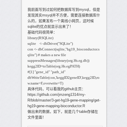
我前面写到过如何把数据库写到mysql，但是
发现其实msyql并不方便，需要连接数据库什
么的，如果发布一个离线小网页，这时候
sqlite的优点就显示出来了！
基础代码很简单：
library(RSQLite)
sqlite <- dbDriver("SQLite")
con <- dbConnect(sqlite,"hg19_bioconductor.s
qlite") # makes a new file
suppressMessages(library(org.Hs.eg.db))
kegg2ID=toTable(org.Hs.egPATH)
#[1] "gene_id" "path_id"
dbWriteTable(con,'keggID2geneID',kegg2ID,ro
w.name=F,overwrite=T)
具体代码，可以看我的github主页：
https://github.com/jmzeng1314/my-
R/blob/master/3-get-hg19-gene-mapping/get-
hg19-gene-mapping-bioconductor.R
做出来的数据，如下，就是几个table存储在
文件里面！