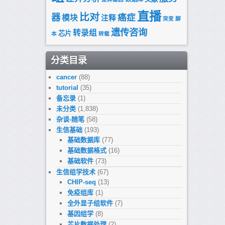
直播
比对
器
癌症
模块
注释
突变
脚
遗传咨询
转录组
芯片
本
转载
分类目录
cancer
(88)
tutorial
(35)
备忘录
(1)
未分类
(1,838)
杂谈-随笔
(58)
生信基础
(193)
基础数据库
(77)
基础数据格式
(16)
基础软件
(73)
生信组学技术
(67)
CHIP-seq
(13)
免疫组库
(1)
全外显子组软件
(7)
基因组学
(8)
芯片数据处理
(2)