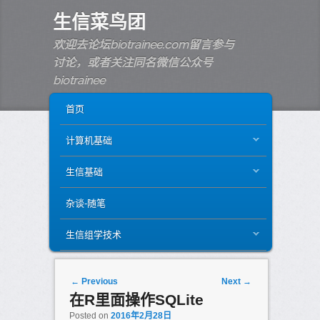
生信菜鸟团
欢迎去论坛biotrainee.com留言参与
讨论，或者关注同名微信公众号
biotrainee
MAIN MENU
SKIP TO PRIMARY CONTENT
SKIP TO SECONDARY CONTENT
首页
计算机基础
生信基础
杂谈-随笔
生信组学技术
Post navigation
←
Previous
Next
→
在R里面操作SQLite
Posted on
2016年2月28日