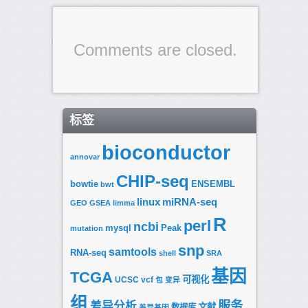
Comments are closed.
标签
bioconductor
annovar
CHIP-seq
bowtie
ENSEMBL
bwt
linux
miRNA-seq
GEO
GSEA
limma
R
perl
ncbi
mysql
Peak
mutation
snp
samtools
RNA-seq
shell
SRA
基因
TCGA
可视化
UCSC
vcf
包
变异
组
服务
差异分析
文献
数据库
差异基因