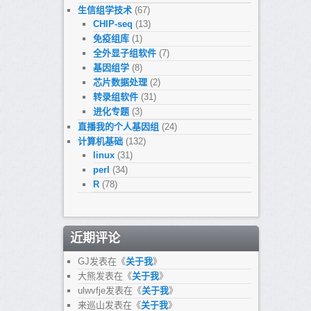
生信组学技术
(67)
CHIP-seq
(13)
免疫组库
(1)
全外显子组软件
(7)
基因组学
(8)
芯片数据处理
(2)
转录组软件
(31)
进化专题
(3)
直播我的个人基因组
(24)
计算机基础
(132)
linux
(31)
perl
(34)
R
(78)
近期评论
GJ
发表在《
关于我
》
大熊
发表在《
关于我
》
ulwvfje
发表在《
关于我
》
来巡山
发表在《
关于我
》