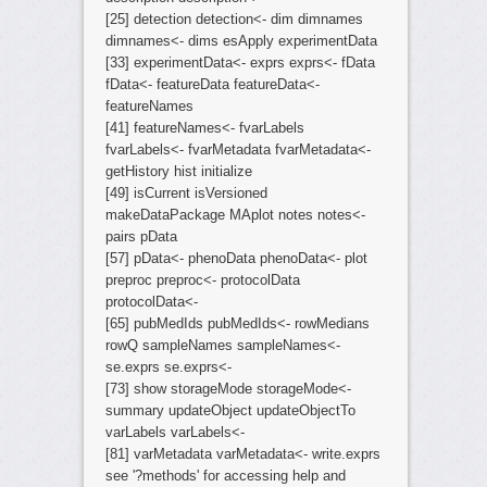
[25] detection detection<- dim dimnames
dimnames<- dims esApply experimentData
[33] experimentData<- exprs exprs<- fData
fData<- featureData featureData<-
featureNames
[41] featureNames<- fvarLabels
fvarLabels<- fvarMetadata fvarMetadata<-
getHistory hist initialize
[49] isCurrent isVersioned
makeDataPackage MAplot notes notes<-
pairs pData
[57] pData<- phenoData phenoData<- plot
preproc preproc<- protocolData
protocolData<-
[65] pubMedIds pubMedIds<- rowMedians
rowQ sampleNames sampleNames<-
se.exprs se.exprs<-
[73] show storageMode storageMode<-
summary updateObject updateObjectTo
varLabels varLabels<-
[81] varMetadata varMetadata<- write.exprs
see '?methods' for accessing help and