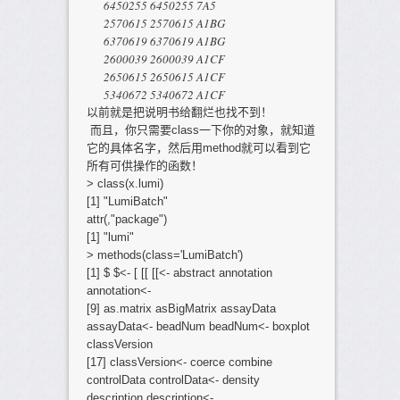
6450255 6450255 7A5
2570615 2570615 A1BG
6370619 6370619 A1BG
2600039 2600039 A1CF
2650615 2650615 A1CF
5340672 5340672 A1CF
以前就是把说明书给翻烂也找不到！
而且，你只需要class一下你的对象，就知道
它的具体名字，然后用method就可以看到它
所有可供操作的函数！
> class(x.lumi)
[1] "LumiBatch"
attr(,"package")
[1] "lumi"
> methods(class='LumiBatch')
[1] $ $<- [ [[ [[<- abstract annotation
annotation<-
[9] as.matrix asBigMatrix assayData
assayData<- beadNum beadNum<- boxplot
classVersion
[17] classVersion<- coerce combine
controlData controlData<- density
description description<-