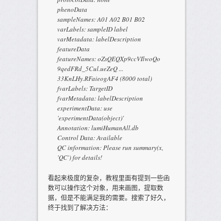
phenoData
sampleNames: A01 A02 B01 B02
varLabels: sampleID label
varMetadata: labelDescription
featureData
featureNames: oZsQEQXp9ccVIlwoQo
9qedFRd_5Cul.ueZeQ ...
33KnLHy.RFaieogAF4 (8000 total)
fvarLabels: TargetID
fvarMetadata: labelDescription
experimentData: use
'experimentData(object)'
Annotation: lumiHumanAll.db
Control Data: Available
QC information: Please run summary(x,
'QC') for details!
看起来极度的复杂，教程里面有提到一些函
数可以操作这个对象，用来画图，提取数
据，但是不能满足我的需要。搜索了好久，
终于找到了解决方法：