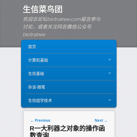
生信菜鸟团
欢迎去论坛biotrainee.com留言参与
讨论，或者关注同名微信公众号
biotrainee
MAIN MENU
SKIP TO PRIMARY CONTENT
SKIP TO SECONDARY CONTENT
首页
计算机基础
生信基础
杂谈-随笔
生信组学技术
Post navigation
←
Previous
Next
→
R一大利器之对象的操作函
数查询