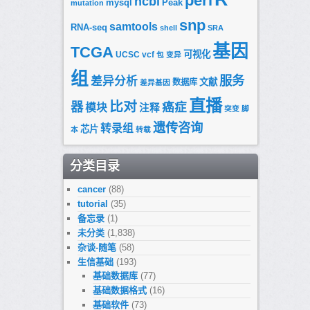
perl
ncbi
mysql
Peak
mutation
snp
samtools
RNA-seq
shell
SRA
基因
TCGA
可视化
UCSC
vcf
包
变异
组
服务
差异分析
文献
数据库
差异基因
直播
比对
器
癌症
模块
注释
突变
脚
遗传咨询
转录组
芯片
本
转载
分类目录
cancer
(88)
tutorial
(35)
备忘录
(1)
未分类
(1,838)
杂谈-随笔
(58)
生信基础
(193)
基础数据库
(77)
基础数据格式
(16)
基础软件
(73)