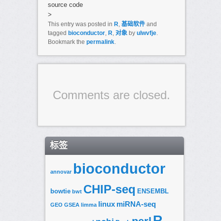
source code
>
This entry was posted in
R
,
基础软件
and
tagged
bioconductor
,
R
,
对象
by
ulwvfje
.
Bookmark the
permalink
.
Comments are closed.
标签
bioconductor
annovar
CHIP-seq
bowtie
ENSEMBL
bwt
linux
miRNA-seq
GEO
GSEA
limma
R