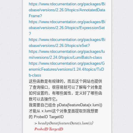
https://www.rdocumentation.org/packages/Bi
obase/versions/2.26.0/topics/AnnotatedData
Frame?
https://www.rdocumentation.org/packages/Bi
obase/versions/2.26.0/topics/ExpressionSet
?
https://www.rdocumentation.org/packages/Bi
obase/versions/2.26.0/topics/eSet?
https://www.rdocumentation.org/packages/lu
mi/versions/2.24.0/topics/LumiBatch-class
https://www.rdocumentation.org/packages/G
enomicFeatures/versions/1.24.4/topics/TxD
b-class
这些函数是有规律的，而且这个网站也提供
了查询接口，很容易就可以了解每个对象是
如何设置的，有哪些属性，定义好了哪些函
数可以去操作它。
我需要自己组合 pData(featureData(x.lumi))
才能从 x.lumi这个对象里面提取到我想要
的 ProbeID TargetID
> head(pData(featureData(x.lumi))）
ProbeID TargetID