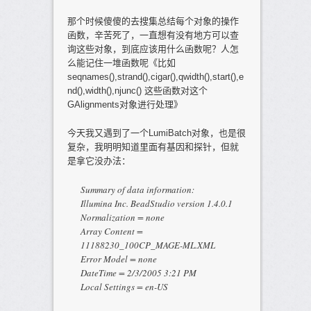
那个时候傻傻的去搜集总结每个对象的操作
函数，辛苦死了，一直想有没有地方可以查
询这些对象，到底应该用什么函数呢？人怎
么能记住一堆函数呢《比如
seqnames(),strand(),cigar(),qwidth(),start(),e
nd(),width(),njunc() 这些函数对这个
GAlignments对象进行处理》
今天我又遇到了一个LumiBatch对象，也是很
复杂，我明明知道里面有基因和探针，但就
是拿它没办法：
Summary of data information:
Illumina Inc. BeadStudio version 1.4.0.1
Normalization = none
Array Content =
11188230_100CP_MAGE-ML.XML
Error Model = none
DateTime = 2/3/2005 3:21 PM
Local Settings = en-US