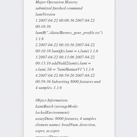
Major Operation History:
submitted finished command
lumiVersion
1 2007-04-22 00:08:36 2007-04-22
00:10:36
lumiR("../data/Barnes_gene_profile.txt")
1.1.6
2 2007-04-22 00:10:36 2007-04-22
00:10:38 lumiQ(x.lumi = x.lumi) 1.1.6
3 2007-04-22 00:13:06 2007-04-22
00:13:10 addNuId2lumi(x.lumi =
x.lumi, lib = "lumiHumanV1") 1.1.6
4 2007-04-22 00:59:20 2007-04-22
00:59:36 Subsetting 8000 features and
4 samples. 1.1.6
Object Information:
LumiBatch (storageMode:
lockedEnvironment)
assayData: 8000 features, 4 samples
element names: beadNum, detection,
exprs, se.exprs
protocolData: none