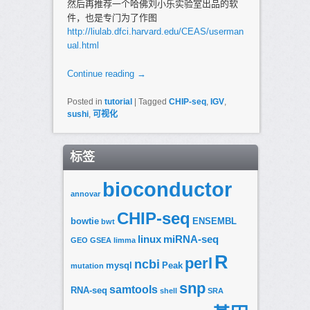
然后再推荐一个哈佛刘小乐实验室出品的软
件，也是专门为了作图
http://liulab.dfci.harvard.edu/CEAS/userman
ual.html
Continue reading
→
Posted in
tutorial
|
Tagged
CHIP-seq
,
IGV
,
sushi
,
可视化
标签
bioconductor
annovar
CHIP-seq
bowtie
ENSEMBL
bwt
linux
miRNA-seq
GEO
GSEA
limma
R
perl
ncbi
mysql
Peak
mutation
snp
samtools
RNA-seq
shell
SRA