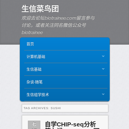
生信菜鸟团
欢迎去论坛biotrainee.com留言参与
讨论，或者关注同名微信公众号
biotrainee
MAIN MENU
SKIP TO PRIMARY CONTENT
SKIP TO SECONDARY CONTENT
首页
计算机基础
生信基础
杂谈-随笔
生信组学技术
TAG ARCHIVES:
SUSHI
七
自学CHIP-seq分析