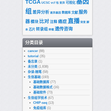
基因
TCGA
可视化
UCSC
vcf
包
变异
组
服务
差异分析
文献
数据库
差异基因
直播
比对
器
癌症
模块
注释
突变
脚
遗传咨询
转录组
芯片
本
转载
分类目录
cancer
(88)
tutorial
(35)
备忘录
(1)
未分类
(1,838)
杂谈-随笔
(58)
生信基础
(193)
基础数据库
(77)
基础数据格式
(16)
基础软件
(73)
生信组学技术
(67)
CHIP-seq
(13)
免疫组库
(1)