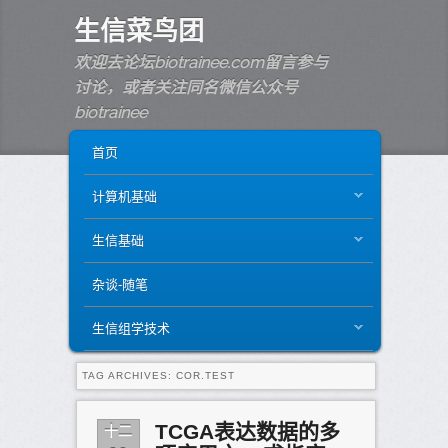
生信菜鸟团
欢迎去论坛biotrainee.com留言参与
讨论，或者关注同名微信公众号
biotrainee
MAIN MENU
SKIP TO PRIMARY CONTENT
SKIP TO SECONDARY CONTENT
首页
计算机基础
生信基础
杂谈-随笔
生信组学技术
TAG ARCHIVES:
COR.TEST
十二
TCGA表达数据的多