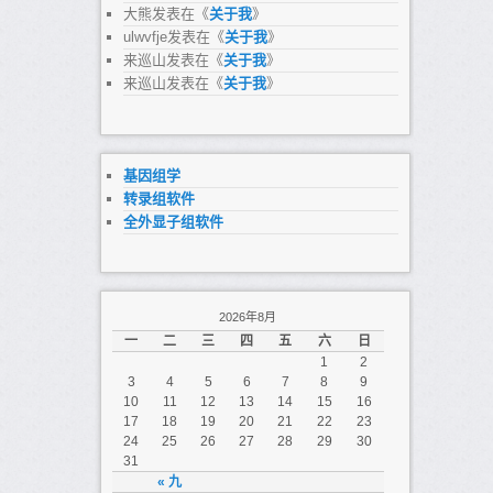
大熊
发表在《
关于我
》
ulwvfje
发表在《
关于我
》
来巡山
发表在《
关于我
》
来巡山
发表在《
关于我
》
基因组学
转录组软件
全外显子组软件
2026年8月
一
二
三
四
五
六
日
1
2
3
4
5
6
7
8
9
10
11
12
13
14
15
16
17
18
19
20
21
22
23
24
25
26
27
28
29
30
31
« 九