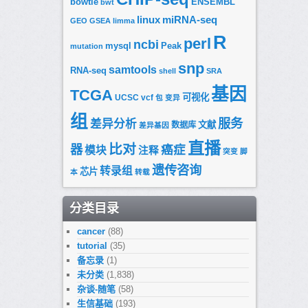
bowtie
ENSEMBL
bwt
linux
miRNA-seq
GEO
GSEA
limma
R
perl
ncbi
mysql
Peak
mutation
snp
samtools
RNA-seq
shell
SRA
基因
TCGA
可视化
UCSC
vcf
包
变异
组
服务
差异分析
文献
数据库
差异基因
直播
比对
器
癌症
模块
注释
突变
脚
遗传咨询
转录组
芯片
本
转载
分类目录
cancer
(88)
tutorial
(35)
备忘录
(1)
未分类
(1,838)
杂谈-随笔
(58)
生信基础
(193)