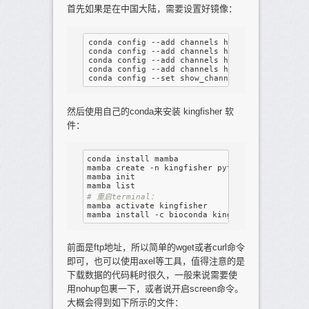
首先如果是在中国大陆，需要设置好镜像：
conda config --add channels https://mirrors.bf
conda config --add channels https://mirrors.bf
conda config --add channels https://mirrors.bf
conda config --add channels https://mirrors.bf
然后使用自己的conda来安装 kingfisher 软
件：
conda install mamba

mamba create -n kingfisher python=
3.8
mamba init

# 重启terminal：
mamba activate kingfisher

前面是ftp地址，所以简单的wget或者curl命令
即可，也可以使用axel等工具，值得注意的是
下载数据的代码耗时很久，一般来说需要使
用nohup包裹一下，或者说开启screen命令。
大概会得到如下所示的文件：