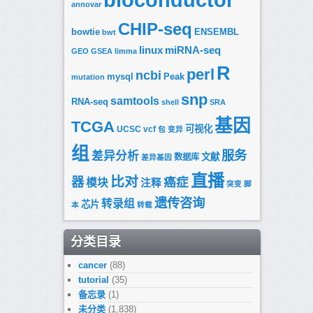
annovar
CHIP-seq
bowtie
ENSEMBL
bwt
linux
miRNA-seq
GEO
GSEA
limma
R
perl
ncbi
mysql
Peak
mutation
snp
samtools
RNA-seq
shell
SRA
基因
TCGA
可视化
UCSC
vcf
包
变异
组
服务
差异分析
文献
数据库
差异基因
直播
比对
器
癌症
模块
注释
突变
脚
遗传咨询
转录组
芯片
本
转载
分类目录
cancer
(88)
tutorial
(35)
备忘录
(1)
未分类
(1,838)