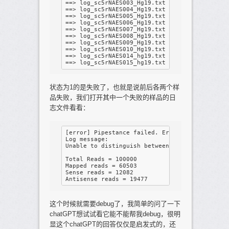
==> log_sc5rNAES003_Hg19.txt <== Exit status: 
==> log_sc5rNAES004_Hg19.txt <== Exit status: 
==> log_sc5rNAES005_Hg19.txt <== Exit status: 
==> log_sc5rNAES006_Hg19.txt <== Exit status: 
==> log_sc5rNAES007_Hg19.txt <== Exit status: 
==> log_sc5rNAES008_Hg19.txt <== Exit status: 
==> log_sc5rNAES009_Hg19.txt <== Exit status: 
==> log_sc5rNAES010_Hg19.txt <== Exit status: 
==> log_sc5rNAES014_hg19.txt <== Exit status: 
状态为1的是失败了，也就是说前后各两个样
品失败，我们打开其中一个失败的样品的日
志文件看看：
[error] Pipestance failed. Error log at: 

Log message:

Unable to distinguish between [SC5P-R2, SC3Pv2
Total Reads = 100000

Mapped reads = 60503

Sense reads = 12082

这个时候就需要debug了，我简单的问了一下
chatGPT想试试看它能不能帮我debug，很明
显这个chatGPT的回答仅仅是启发式的，还