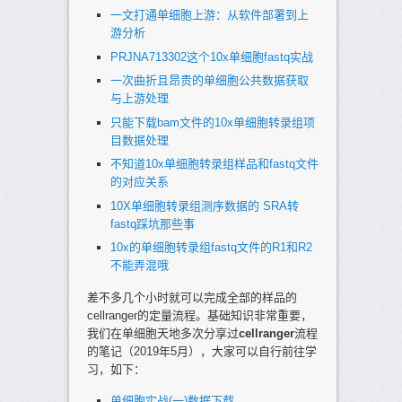
一文打通单细胞上游：从软件部署到上
游分析
PRJNA713302这个10x单细胞fastq实战
一次曲折且昂贵的单细胞公共数据获取
与上游处理
只能下载bam文件的10x单细胞转录组项
目数据处理
不知道10x单细胞转录组样品和fastq文件
的对应关系
10X单细胞转录组测序数据的 SRA转
fastq踩坑那些事
10x的单细胞转录组fastq文件的R1和R2
不能弄混哦
差不多几个小时就可以完成全部的样品的
cellranger的定量流程。基础知识非常重要，
我们在单细胞天地多次分享过
cellranger
流程
的笔记（2019年5月），大家可以自行前往学
习，如下：
单细胞实战(一)数据下载