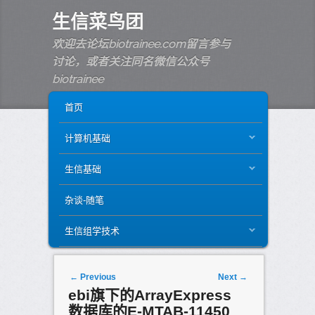
生信菜鸟团
欢迎去论坛biotrainee.com留言参与
讨论，或者关注同名微信公众号
biotrainee
MAIN MENU
SKIP TO PRIMARY CONTENT
SKIP TO SECONDARY CONTENT
首页
计算机基础
生信基础
杂谈-随笔
生信组学技术
Post navigation
←
Previous
Next
→
ebi旗下的ArrayExpress
数据库的E-MTAB-11450