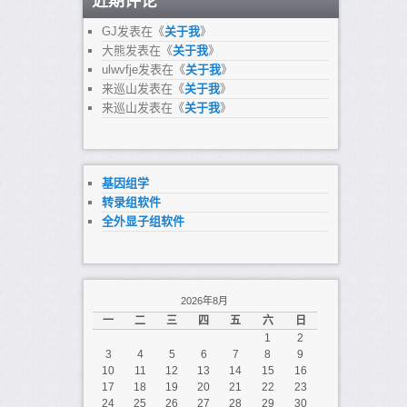
近期评论
GJ
发表在《
关于我
》
大熊
发表在《
关于我
》
ulwvfje
发表在《
关于我
》
来巡山
发表在《
关于我
》
来巡山
发表在《
关于我
》
基因组学
转录组软件
全外显子组软件
2026年8月
一
二
三
四
五
六
日
1
2
3
4
5
6
7
8
9
10
11
12
13
14
15
16
17
18
19
20
21
22
23
24
25
26
27
28
29
30