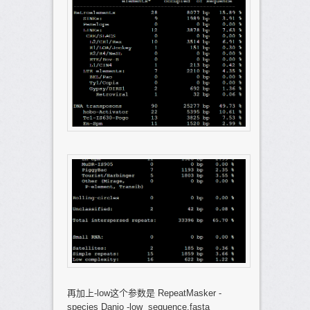
再加上-low这个参数是 RepeatMasker -
species Danio -low sequence.fasta