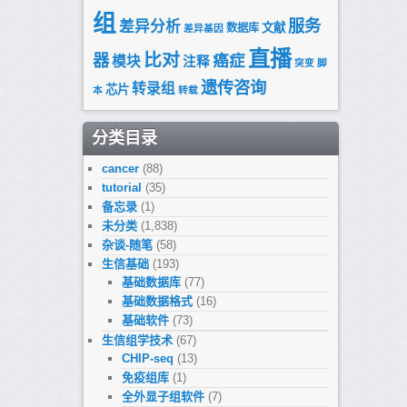
组
服务
差异分析
文献
数据库
差异基因
直播
比对
器
癌症
模块
注释
突变
脚
遗传咨询
转录组
芯片
本
转载
分类目录
cancer
(88)
tutorial
(35)
备忘录
(1)
未分类
(1,838)
杂谈-随笔
(58)
生信基础
(193)
基础数据库
(77)
基础数据格式
(16)
基础软件
(73)
生信组学技术
(67)
CHIP-seq
(13)
免疫组库
(1)
全外显子组软件
(7)