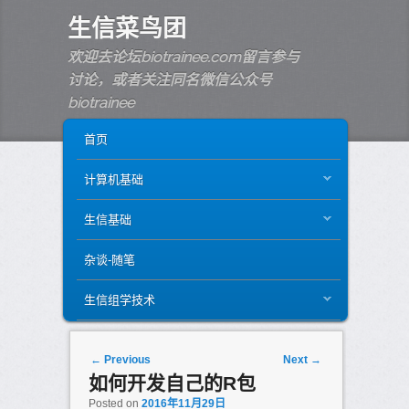
生信菜鸟团
欢迎去论坛biotrainee.com留言参与
讨论，或者关注同名微信公众号
biotrainee
MAIN MENU
SKIP TO PRIMARY CONTENT
SKIP TO SECONDARY CONTENT
首页
计算机基础
生信基础
杂谈-随笔
生信组学技术
Post navigation
←
Previous
Next
→
如何开发自己的R包
Posted on
2016年11月29日