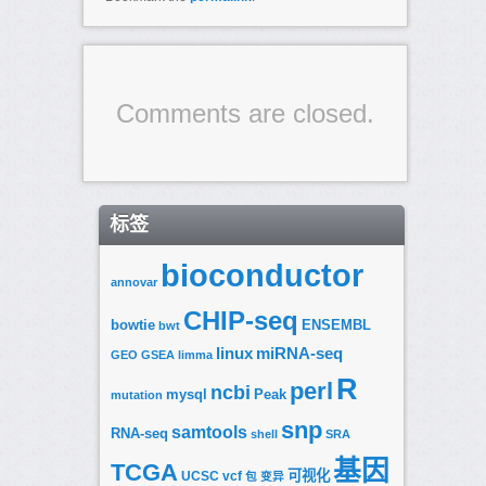
Comments are closed.
标签
bioconductor
annovar
CHIP-seq
bowtie
ENSEMBL
bwt
linux
miRNA-seq
GEO
GSEA
limma
R
perl
ncbi
mysql
Peak
mutation
snp
samtools
RNA-seq
shell
SRA
基因
TCGA
可视化
UCSC
vcf
包
变异