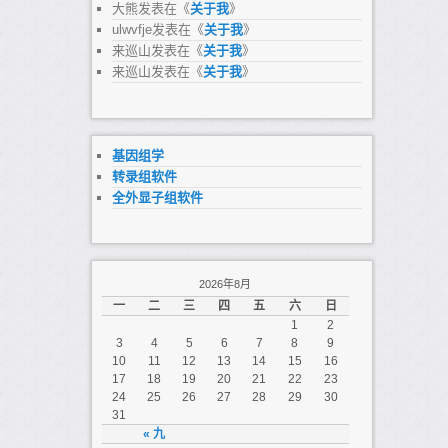
大熊
发表在《
关于我
》
ulwvfje
发表在《
关于我
》
来巡山
发表在《
关于我
》
来巡山
发表在《
关于我
》
基因组学
转录组软件
全外显子组软件
2026年8月
一
二
三
四
五
六
日
1
2
3
4
5
6
7
8
9
10
11
12
13
14
15
16
17
18
19
20
21
22
23
24
25
26
27
28
29
30
31
« 九