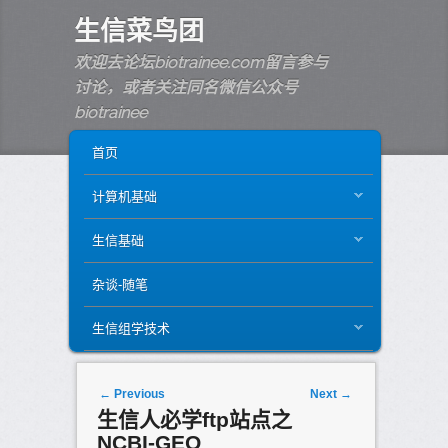
生信菜鸟团
欢迎去论坛biotrainee.com留言参与
讨论，或者关注同名微信公众号
biotrainee
MAIN MENU
SKIP TO PRIMARY CONTENT
SKIP TO SECONDARY CONTENT
首页
计算机基础
生信基础
杂谈-随笔
生信组学技术
Post navigation
←
Previous
Next
→
生信人必学ftp站点之
NCBI-GEO