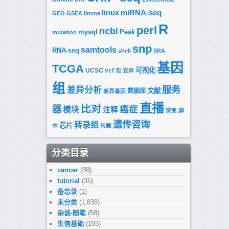
linux
miRNA-seq
GEO
GSEA
limma
R
perl
ncbi
mysql
Peak
mutation
snp
samtools
RNA-seq
shell
SRA
基因
TCGA
可视化
UCSC
vcf
包
变异
组
服务
差异分析
文献
数据库
差异基因
直播
比对
器
癌症
模块
注释
突变
脚
遗传咨询
转录组
芯片
本
转载
分类目录
cancer
(88)
tutorial
(35)
备忘录
(1)
未分类
(1,838)
杂谈-随笔
(58)
生信基础
(193)