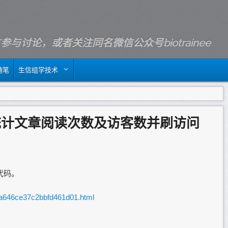
m留言参与讨论，或者关注同名微信公众号biotrainee
随笔
生信组学技术
博客统计文章阅读次数及访客数并刷访问
p代码。
e97a646ce37c2bbfd461d01.html