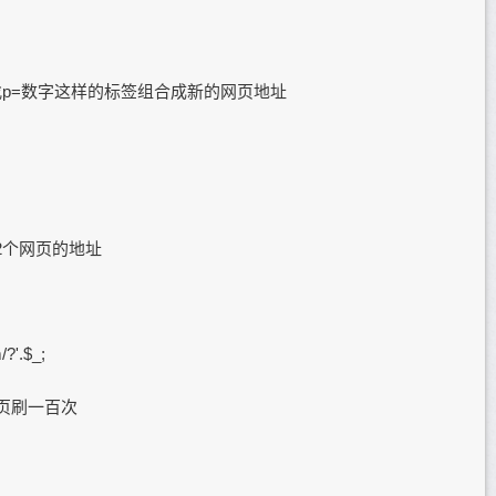
1/eg; #寻找p=数字这样的标签组合成新的网页地址
到所有42个网页的地址
/?'.$_;
#每个网页刷一百次