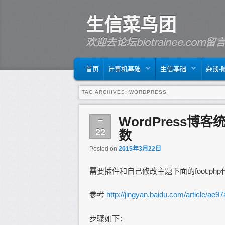
生信菜鸟团
欢迎去论坛biotrainee.co
MAIN MENU
SKIP TO PRIMARY CONTENT
SKIP TO SECONDARY CONTENT
首页
计算机基础
生信基础
杂谈-
TAG ARCHIVES:
WORDPRESS
WordPress
三
22
数
Posted on
2015年3月22日
需要插件和自己修改主题下面的foot.ph
参考
http://jingyan.baidu.com/article/a
步骤如下：