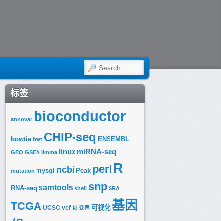
SEARCH
标签
bioconductor
annovar
CHIP-seq
bowtie
ENSEMBL
bwt
linux
miRNA-seq
GEO
GSEA
limma
R
perl
ncbi
mysql
Peak
mutation
snp
samtools
RNA-seq
shell
SRA
基因
TCGA
可视化
UCSC
vcf
包
变异