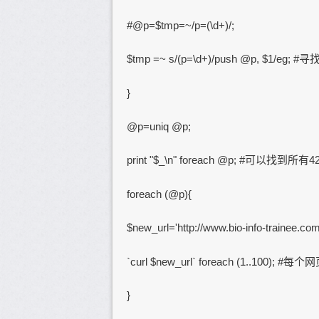
#@p=$tmp=~/p=(\d+)/;
$tmp =~ s/(p=\d+)/push @p, $
}
@p=uniq @p;
print "$_\n" foreach @p; #可以找
foreach (@p){
$new_url='http://www.bio-info-trainee.com
`curl $new_url` foreach (1..100); 
}