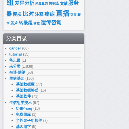
组
服务
差异分析
文献
数据库
差异基因
直播
比对
器
癌症
模块
注释
突变
脚
遗传咨询
转录组
芯片
本
转载
分类目录
cancer
(88)
tutorial
(35)
备忘录
(1)
未分类
(1,838)
杂谈-随笔
(58)
生信基础
(193)
基础数据库
(77)
基础数据格式
(16)
基础软件
(73)
生信组学技术
(67)
CHIP-seq
(13)
免疫组库
(1)
全外显子组软件
(7)
基因组学
(8)