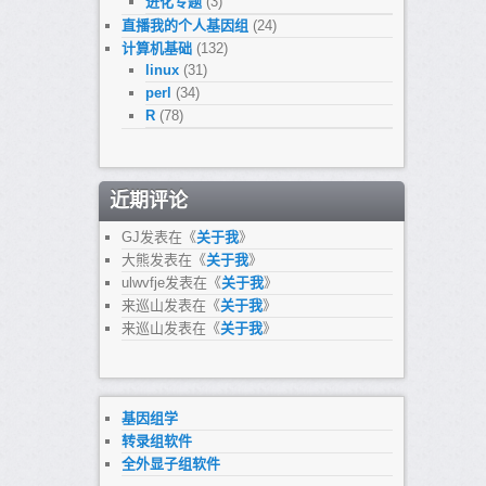
进化专题
(3)
直播我的个人基因组
(24)
计算机基础
(132)
linux
(31)
perl
(34)
R
(78)
近期评论
GJ
发表在《
关于我
》
大熊
发表在《
关于我
》
ulwvfje
发表在《
关于我
》
来巡山
发表在《
关于我
》
来巡山
发表在《
关于我
》
基因组学
转录组软件
全外显子组软件