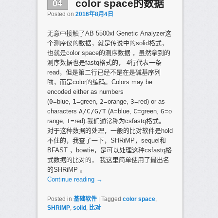
04
color space的数据
Posted on
2016年8月4日
无意中接触了AB 5500xl Genetic Analyzer这
个测序仪的数据，就是传说中的solid格式，
也就是color space的测序数据 ，虽然拿到的
测序数据也是fastq格式的， 4行代表一条
read，但是第二行已经不是在是碱基序列
啦，而是color的编码。Colors may be
encoded either as numbers
(
0
=blue,
1
=green,
2
=orange,
3
=red) or as
characters
A/C/G/T
(
A
=blue,
C
=green,
G
=o
range,
T
=red).我们通常称为csfastq格式。
对于这种数据的处理，一般的比对软件是hold
不住的，我查了一下，SHRiMP，sequel和
BFAST ，bowtie，是可以处理这种csfastq格
式数据的比对的， 我这里简单使用了最出名
的SHRiMP 。
Continue reading
→
Posted in
基础软件
|
Tagged
color space
,
SHRiMP
,
solid
,
比对