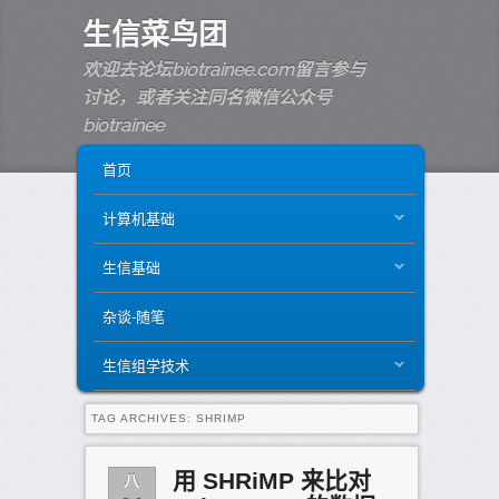
生信菜鸟团
欢迎去论坛biotrainee.com留言参与
讨论，或者关注同名微信公众号
biotrainee
MAIN MENU
SKIP TO PRIMARY CONTENT
SKIP TO SECONDARY CONTENT
首页
计算机基础
生信基础
杂谈-随笔
生信组学技术
TAG ARCHIVES:
SHRIMP
八
用 SHRiMP 来比对