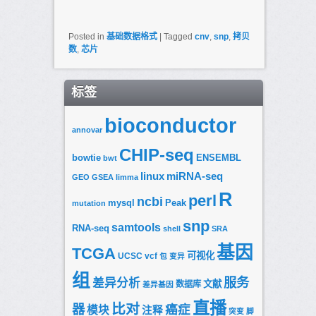
Posted in
基础数据格式
|
Tagged
cnv
,
snp
,
拷贝
数
,
芯片
标签
bioconductor
annovar
CHIP-seq
bowtie
ENSEMBL
bwt
linux
miRNA-seq
GEO
GSEA
limma
R
perl
ncbi
mysql
Peak
mutation
snp
samtools
RNA-seq
shell
SRA
基因
TCGA
可视化
UCSC
vcf
包
变异
组
服务
差异分析
文献
数据库
差异基因
直播
比对
器
癌症
模块
注释
突变
脚