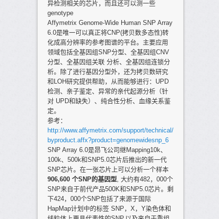
异检测相关的芯片，而且还可以测一些
genotype
Affymetrix Genome-Wide Human SNP Array
6.0是唯一可以真正将CNP(拷贝数多态性)转
化成高分辨率的参考图谱的平台。主要应用
领域包括全基因组SNP分型、全基因组CNV
分型、全基因组关联 分析、全基因组连锁分
析。除了进行基因分型外，还为拷贝数研究
和LOH研究提供帮助，从而能够进行：UPD
检测、亲子鉴定、异常的亲代起源分析（针
对 UPD和缺失）、纯合性分析、血缘关系鉴
定。
参考：
http://www.affymetrix.com/support/technical/
byproduct.affx?product=genomewidesnp_6
SNP Array 6.0是昂飞公司继Mapping10k、
100k、500k和SNP5.0芯片后推出的新一代
SNP芯片。在一张芯片上可以分析一个样本
906,600 个SNP的基因型
, 大约有482，000个
SNP来自于前代产品500K和SNP5.0芯片。剩
下424，000个SNP包括了来源于国际
HapMap计划中的标签 SNP，X，Y染色体和
线粒体上更具代表性的SNP,以及来自于重组