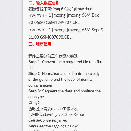
二、输入数据准备
我随便找了两个snp6.0芯片的raw data
-rw-rw-r-- 1 jmzeng jmzeng 66M Dec
30 06:30 GSM1949207.CEL
-rw-rw-r-- 1 jmzeng jmzeng 66M Sep 9
11:08 GSM887898.CEL
三、程序使用
程序主要分为三个步骤来实现
Step 1
: Convert the binary *.cel file to a flat
file
Step 2
: Normalise and estimate the ploidy
of the genome and the level of normal
contamination
Step 3
: Segment the data and produce the
genotype
第一步：
暂时还不需要matlab工作环境
示例的code是：
java -Xmx2G -jar
CelFileConverter.jar -m
Snp6FeatureMappings.csv -c