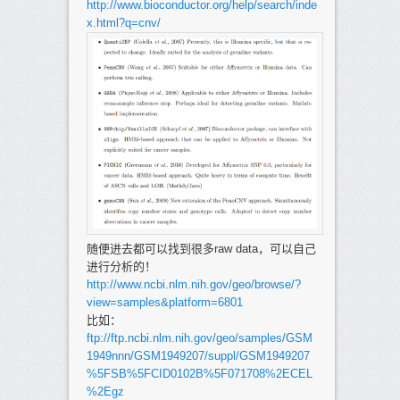
http://www.bioconductor.org/help/search/inde
x.html?q=cnv/
随便进去都可以找到很多raw data，可以自己
进行分析的！
http://www.ncbi.nlm.nih.gov/geo/browse/?
view=samples&platform=6801
比如：
ftp://ftp.ncbi.nlm.nih.gov/geo/samples/GSM
1949nnn/GSM1949207/suppl/GSM1949207
%5FSB%5FCID0102B%5F071708%2ECEL
%2Egz