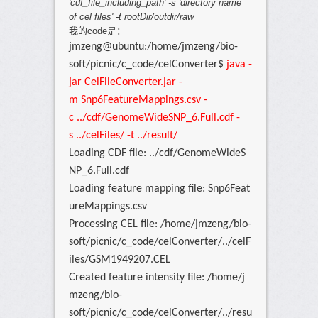
'cdf_file_including_path' -s 'directory name
of cel files' -t rootDir/outdir/raw
我的code是：
jmzeng@ubuntu:/home/jmzeng/bio-
soft/picnic/c_code/celConverter$
java -
jar CelFileConverter.jar -
m Snp6FeatureMappings.csv -
c ../cdf/GenomeWideSNP_6.Full.cdf -
s ../celFiles/ -t ../result/
Loading CDF file: ../cdf/GenomeWideS
NP_6.Full.cdf
Loading feature mapping file: Snp6Feat
ureMappings.csv
Processing CEL file: /home/jmzeng/bio-
soft/picnic/c_code/celConverter/../celF
iles/GSM1949207.CEL
Created feature intensity file: /home/j
mzeng/bio-
soft/picnic/c_code/celConverter/../resu