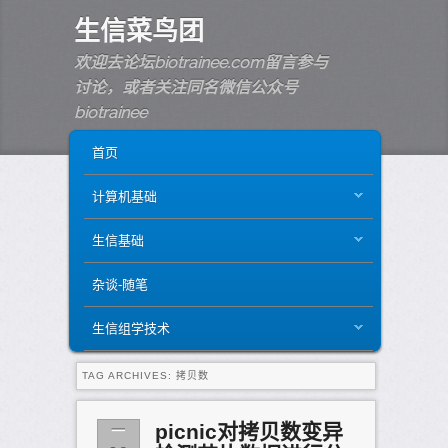
生信菜鸟团
欢迎去论坛biotrainee.com留言参与
讨论，或者关注同名微信公众号
biotrainee
MAIN MENU
SKIP TO PRIMARY CONTENT
SKIP TO SECONDARY CONTENT
首页
计算机基础
生信基础
杂谈-随笔
生信组学技术
TAG ARCHIVES:
拷贝数
一
picnic对拷贝数变异