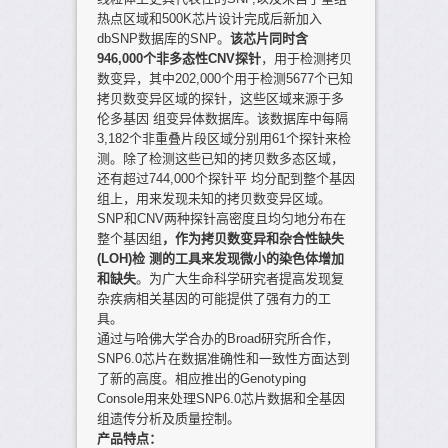
热点区域和500K芯片设计完成后新加入
dbSNP数据库的SNP。
该芯片同时含
946,000个非多态性CNV探针
，用于检测拷贝
数变异，其中202,000个用于检测5677个已知
拷贝数变异区域的探针，这些区域来源于多
伦多基因 组变异体数据库。该数据库中每隔
3,182个非重叠片段区域分别用61个探针来检
测。除了检测这些已知的拷贝数多态区域，
还有超过744,000个探针平 均分配到整个基因
组上，用来发现未知的拷贝数变异区域。
SNP和CNV两种探针高密度且均匀地分布在
整个基因组
，作为拷贝数变异和杂合性缺失
(LOH)检 测的工具来发现微小的染色体增加
和缺失
。为广大生命科学研究者提高发现复
杂疾病相关基因的可能提供了强有力的工
具。
通过与哈佛大学合办的Broad研究所合作，
SNP6.0芯片在数据准确性和一致性方面达到
了新的高度。相应推出的Genotyping
Console用来处理SNP6.0芯片数据和全基因
组遗传分析及质量控制。
产品特点：