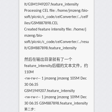
lt/GSM1949207.feature_intensity
Processing CEL file: /home/jmzeng/bio-
soft/picnic/c_code/celConverter/../celF
iles/GSM887898.CEL
Created feature intensity file: /home/j
mzeng/bio-
soft/picnic/c_code/celConverter/../resu
lt/GSM887898.feature_intensity
然后在输出目录就有了一个
feature_intensity后缀的文本文件，约
110M
-rw-rw-r-- 1 jmzeng jmzeng 105M Dec
30 06:35
GSM1949207.feature_intensity
-rw-rw-r-- 1 jmzeng jmzeng 109M Dec
30 06:35 GSM887898.feature_intensity
第二步：