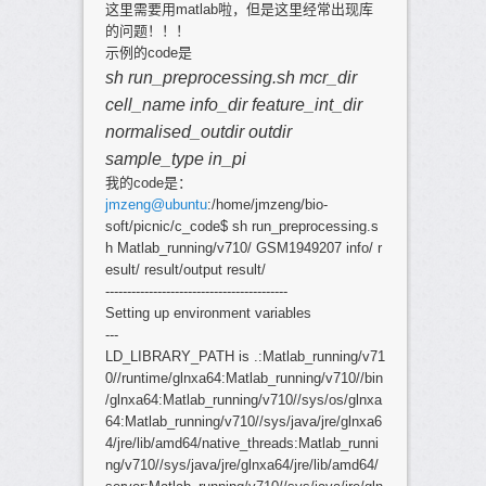
这里需要用matlab啦，但是这里经常出现库
的问题！！！
示例的code是
sh run_preprocessing.sh mcr_dir
cell_name info_dir feature_int_dir
normalised_outdir outdir
sample_type in_pi
我的code是：
jmzeng@ubuntu
:/home/jmzeng/bio-
soft/picnic/c_code$ sh run_preprocessing.s
h Matlab_running/v710/ GSM1949207 info/ r
esult/ result/output result/
------------------------------------------
Setting up environment variables
---
LD_LIBRARY_PATH is .:Matlab_running/v71
0//runtime/glnxa64:Matlab_running/v710//bin
/glnxa64:Matlab_running/v710//sys/os/glnxa
64:Matlab_running/v710//sys/java/jre/glnxa6
4/jre/lib/amd64/native_threads:Matlab_runni
ng/v710//sys/java/jre/glnxa64/jre/lib/amd64/