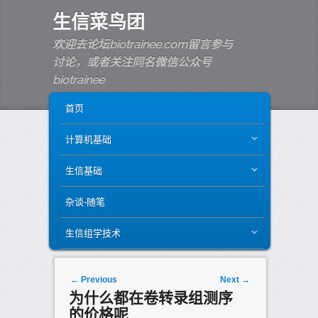
生信菜鸟团
欢迎去论坛biotrainee.com留言参与
讨论，或者关注同名微信公众号
biotrainee
MAIN MENU
SKIP TO PRIMARY CONTENT
SKIP TO SECONDARY CONTENT
首页
计算机基础
生信基础
杂谈-随笔
生信组学技术
Post navigation
←
Previous
Next
→
为什么都在卷转录组测序
的价格呢