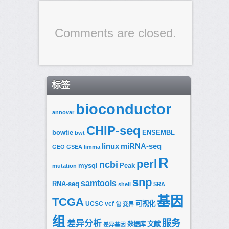
Comments are closed.
标签
bioconductor
annovar
CHIP-seq
bowtie
ENSEMBL
bwt
linux
miRNA-seq
GEO
GSEA
limma
R
perl
ncbi
mysql
Peak
mutation
snp
samtools
RNA-seq
shell
SRA
基因
TCGA
可视化
UCSC
vcf
包
变异
组
服务
差异分析
文献
数据库
差异基因