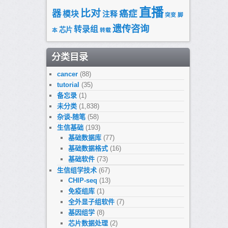
直播
比对
器
癌症
模块
注释
突变
脚
遗传咨询
转录组
芯片
本
转载
分类目录
cancer
(88)
tutorial
(35)
备忘录
(1)
未分类
(1,838)
杂谈-随笔
(58)
生信基础
(193)
基础数据库
(77)
基础数据格式
(16)
基础软件
(73)
生信组学技术
(67)
CHIP-seq
(13)
免疫组库
(1)
全外显子组软件
(7)
基因组学
(8)
芯片数据处理
(2)