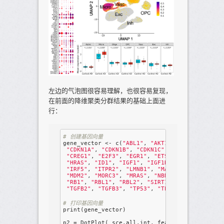
左边的气泡图很容易理解，也很容易复现，
在前面的降维聚类分群结果的基础上面进
行：
# 创建基因向量
gene_vector <- c(
"ABL1"
, 
"AKT1"
, 
"ALDH1A3"
, 
"
"CDKN1A"
, 
"CDKN1B"
, 
"CDKN1C"
, 
"CDKN2A"
, 
"CDK
"CREG1"
, 
"E2F3"
, 
"EGR1"
, 
"ETS1"
, 
"ETS2"
, 
"FO
"HRAS"
, 
"ID1"
, 
"IGF1"
, 
"IGF1R"
, 
"IGFBP5"
, 
"I
"IRF5"
, 
"ITPR2"
, 
"LMNB1"
, 
"MAP2K1"
, 
"MAP2K3"
"MDM2"
, 
"MORC3"
, 
"MRAS"
, 
"NBN"
, 
"NFATC2"
, 
"N
"RB1"
, 
"RBL1"
, 
"RBL2"
, 
"SIRT1"
, 
"SMAD2"
, 
"SO
"TGFB2"
, 
"TGFB3"
, 
"TP53"
, 
"TP53BP1"
, 
"ZFP36L
# 打印基因向量
print(gene_vector)

p2 = DotPlot( sce.all.int, features = gene_vec