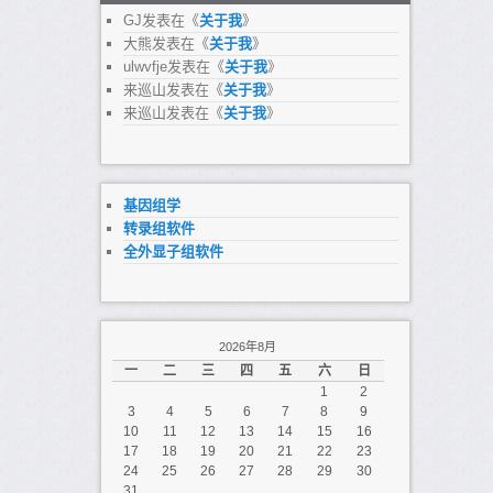
GJ
发表在《
关于我
》
大熊
发表在《
关于我
》
ulwvfje
发表在《
关于我
》
来巡山
发表在《
关于我
》
来巡山
发表在《
关于我
》
基因组学
转录组软件
全外显子组软件
2026年8月
一
二
三
四
五
六
日
1
2
3
4
5
6
7
8
9
10
11
12
13
14
15
16
17
18
19
20
21
22
23
24
25
26
27
28
29
30
31