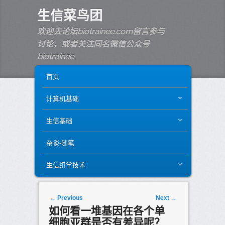
生信菜鸟团
欢迎去论坛biotrainee.com留言参与
讨论，或者关注同名微信公众号
biotrainee
MAIN MENU
SKIP TO PRIMARY CONTENT
SKIP TO SECONDARY CONTENT
首页
计算机基础
生信基础
杂谈-随笔
生信组学技术
Post navigation
←
Previous
Next
→
如何看一堆基因在各个单
细胞亚群是否有差异呢？