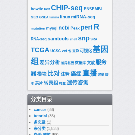
CHIP-seq
bowtie
ENSEMBL
bwt
linux
miRNA-seq
GEO
GSEA
limma
R
perl
ncbi
mysql
Peak
mutation
snp
samtools
RNA-seq
shell
SRA
基因
TCGA
可视化
UCSC
vcf
包
变异
组
服务
差异分析
文献
数据库
差异基因
直播
比对
器
癌症
模块
注释
突变
脚
遗传咨询
转录组
芯片
本
转载
分类目录
cancer
(88)
tutorial
(35)
备忘录
(1)
未分类
(1,838)
杂谈-随笔
(58)