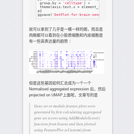
 group.by = 
'celltype'
) + 

 theme(axis.text.x = element_text(angle = 
45
,
p2 

ggsave(
'DotPlot-for-brain-senescence.pdf'
,wid
就可以拿到了几乎是一模一样的图，而且是
肉眼都可以看到在小胶质细胞和内皮细胞是
有一些高表达量的趋势 ：
但是这些基因如何汇总成为一个一个
Normalised aggregated expression 后，然后
projected on UMAP上面呢，文章写的是
Gene set or module feature plots were
generated by first calculating aggregated
gene set scores using AddModuleScore()
function from Seurat and then plotted
using FeaturePlot scCustom() from