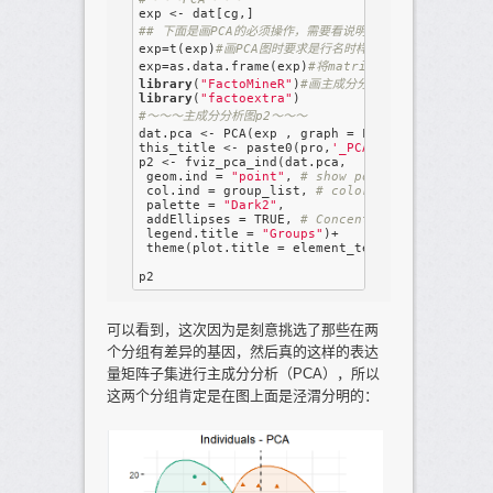
## 下面是画PCA的必须操作，需要看说明书。
exp=t(exp)
#画PCA图时要求是行名时样本名，列名时探针名
exp=as.data.frame(exp)
#将matrix转换为data.frame
library
(
"FactoMineR"
)
#画主成分分析图需要加载这两个包
library
(
"factoextra"
#～～～主成分分析图p2～～～
dat.pca <- PCA(exp , graph = 
FALSE
)
#现在exp最后
this_title <- paste0(pro,
'_PCA'
)

p2 <- fviz_pca_ind(dat.pca,

 geom.ind = 
"point"
, 
# show points only (nbut
 col.ind = group_list, 
# color by groups
 palette = 
"Dark2"
,

 addEllipses = 
TRUE
, 
# Concentration ellipses
 legend.title = 
"Groups"
)+ 

 theme(plot.title = element_text(size=
12
,hjus
可以看到，这次因为是刻意挑选了那些在两
个分组有差异的基因，然后真的这样的表达
量矩阵子集进行主成分分析（PCA），所以
这两个分组肯定是在图上面是泾渭分明的：