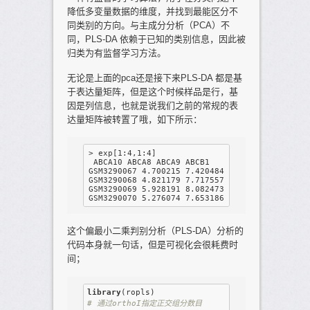
降低多变量数据的维度，并找到最能区分不
同类别的方向。与主成分分析（PCA）不
同，PLS-DA 依赖于已知的类别信息，因此被
归类为有监督学习方法。
无论是上面的pca还是接下来PLS-DA 都是基
于表达量矩阵，但是这个时候样品是行，基
因是列信息，也就是说我们之前的常规的表
达量矩阵被转置了哦，如下所示：
> exp[1:4,1:4]

 ABCA10 ABCA8 ABCA9 ABCB1

GSM3290067 4.700215 7.420484 7.363934 3.711399
GSM3290068 4.821179 7.717557 7.747216 3.649032
GSM3290069 5.928191 8.082473 6.985403 3.839583
这个偏最小二乘判别分析（PLS-DA）分析的
代码本身就一句话，但是可视化会很耗费时
间；
library
# 通过orthoI指定正交组分数目