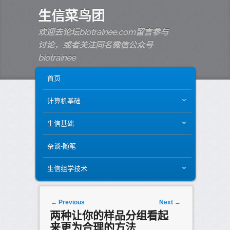
生信菜鸟团
欢迎去论坛biotrainee.com留言参与
讨论，或者关注同名微信公众号
biotrainee
MAIN MENU
SKIP TO PRIMARY CONTENT
SKIP TO SECONDARY CONTENT
首页
计算机基础
生信基础
杂谈-随笔
生信组学技术
Post navigation
←
Previous
Next
→
两种让你的样品分组看起
来更为合理的方法