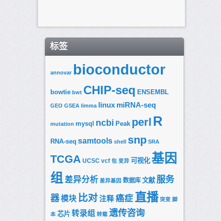
标签
bioconductor
annovar
CHIP-seq
bowtie
ENSEMBL
bwt
linux
miRNA-seq
GEO
GSEA
limma
R
perl
ncbi
mysql
Peak
mutation
snp
samtools
RNA-seq
shell
SRA
基因
TCGA
可视化
UCSC
vcf
包
变异
组
服务
差异分析
文献
数据库
差异基因
直播
比对
器
癌症
模块
注释
突变
脚
遗传咨询
转录组
芯片
本
转载