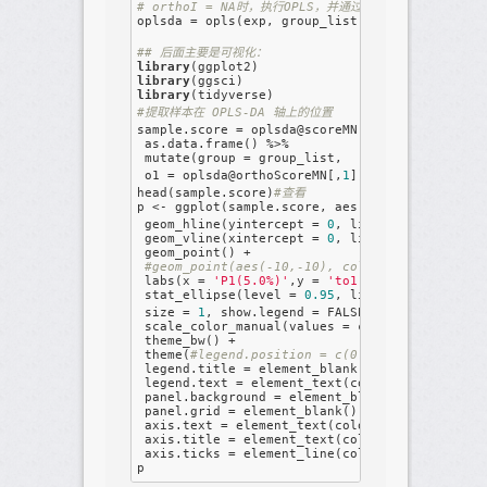
# orthoI = NA时，执行OPLS，并通过交叉验证自动计算适
oplsda = opls(exp, group_list, predI = 
1
, ort
## 后面主要是可视化：
library
library
library
#提取样本在 OPLS-DA 轴上的位置
sample.score = oplsda@scoreMN %>% 
#得分矩阵
 as.data.frame() %>%

 mutate(group = group_list,

 o1 = oplsda@orthoScoreMN[,
1
]) 
#正交矩阵
head(sample.score)
#查看
p <- ggplot(sample.score, aes(p1, o1, color = 
 geom_hline(yintercept = 
0
, linetype = 
'dashe
 geom_vline(xintercept = 
0
, linetype = 
'dashe
 geom_point() +

#geom_point(aes(-10,-10), color = 'white') +
 labs(x = 
'P1(5.0%)'
,y = 
'to1'
) +

 stat_ellipse(level = 
0.95
, linetype = 
'solid
 size = 
1
, show.legend = 
FALSE
) + 
#添加置信区间
 scale_color_manual(values = c(
'#34bfb5'
,
'#ff
 theme_bw() +

 theme(
#legend.position = c(0.4,0.85),
 legend.title = element_blank(),

 legend.text = element_text(color = 
'black'
,s
 panel.background = element_blank(),

 panel.grid = element_blank(),

 axis.text = element_text(color = 
'black'
,siz
 axis.title = element_text(color = 
'black'
,si
 axis.ticks = element_line(color = 
'black'
))
