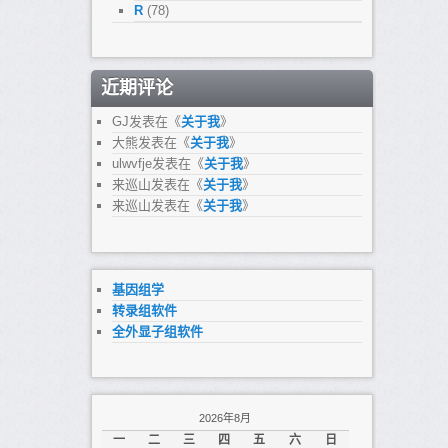
R
(78)
近期评论
GJ
发表在《
关于我
》
大熊
发表在《
关于我
》
ulwvfje
发表在《
关于我
》
来巡山
发表在《
关于我
》
来巡山
发表在《
关于我
》
基因组学
转录组软件
全外显子组软件
2026年8月
一
二
三
四
五
六
日