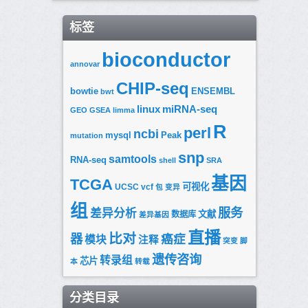
标签
bioconductor
annovar
CHIP-seq
bowtie
ENSEMBL
bwt
linux
miRNA-seq
GEO
GSEA
limma
R
perl
ncbi
mysql
Peak
mutation
snp
samtools
RNA-seq
shell
SRA
基因
TCGA
可视化
UCSC
vcf
包
变异
组
服务
差异分析
文献
数据库
差异基因
直播
比对
器
癌症
模块
注释
突变
脚
遗传咨询
转录组
芯片
本
转载
分类目录