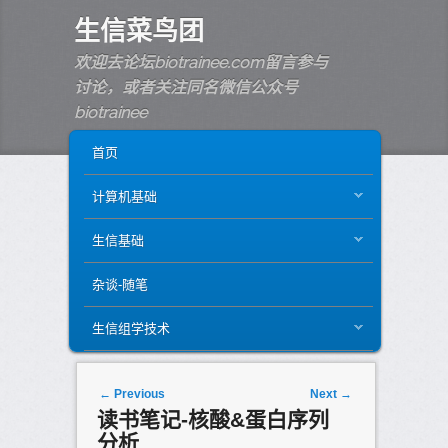
生信菜鸟团
欢迎去论坛biotrainee.com留言参与
讨论，或者关注同名微信公众号
biotrainee
MAIN MENU
SKIP TO PRIMARY CONTENT
SKIP TO SECONDARY CONTENT
首页
计算机基础
生信基础
杂谈-随笔
生信组学技术
Post navigation
←
Previous
Next
→
读书笔记-核酸&蛋白序列
分析