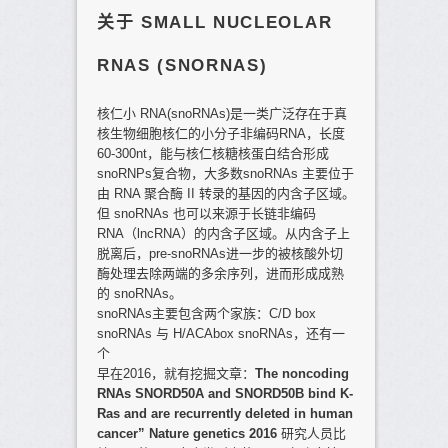
关于 SMALL NUCLEOLAR
RNAS (SNORNAS)
核仁小 RNA(snoRNAs)是一类广泛存在于真
核生物细胞核仁的小分子非编码RNA，长度
60-300nt，能与核仁核糖核蛋白结合形成
snoRNPs复合物，大多数snoRNAs 主要位于
由 RNA 聚合酶 II 转录的基因的内含子区域。
但 snoRNAs 也可以来源于长链非编码
RNA（lncRNA）的内含子区域。从内含子上
脱离后，pre-snoRNAs进一步的被核酸外切
酶处理去除两端的多余序列，进而形成成熟
的 snoRNAs。
snoRNAs主要包含两个家族：C/D box
snoRNAs 与 H/ACAbox snoRNAs，还有一
个
早在2016，就有挖掘文章：
The noncoding
RNAs SNORD50A and SNORD50B bind K-
Ras and are recurrently deleted in human
cancer” Nature genetics 2016
研究人员比