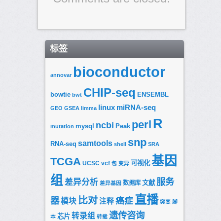
标签
bioconductor
annovar
CHIP-seq
bowtie
ENSEMBL
bwt
linux
miRNA-seq
GEO
GSEA
limma
R
perl
ncbi
mysql
Peak
mutation
snp
samtools
RNA-seq
shell
SRA
基因
TCGA
可视化
UCSC
vcf
包
变异
组
服务
差异分析
文献
数据库
差异基因
直播
比对
器
癌症
模块
注释
突变
脚
遗传咨询
转录组
芯片
本
转载