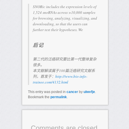
SNORic includes the expression levels of
1,524 snoRNAs across >10,000 samples
for browsing, analyzing, visualizing, and
downloading, so that the users can
further test their hypotheses. We
后记
第二代的泛癌研究要比第一代整体复杂
很多。
本文献解读属于100篇泛癌研究文献系
列，首发于：
http://www.bio-info-
trainee.com/4132.html
This entry was posted in
cancer
by
ulwvfje
.
Bookmark the
permalink
.
Comments are closed.