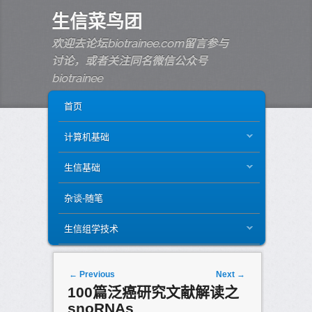
生信菜鸟团
欢迎去论坛biotrainee.com留言参与
讨论，或者关注同名微信公众号
biotrainee
MAIN MENU
SKIP TO PRIMARY CONTENT
SKIP TO SECONDARY CONTENT
首页
计算机基础
生信基础
杂谈-随笔
生信组学技术
Post navigation
←
Previous
Next
→
100篇泛癌研究文献解读之
snoRNAs