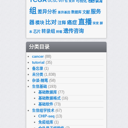
可视化
UCSC
vcf
包
变异
组
服务
差异分析
文献
数据库
差异基因
直播
比对
器
癌症
模块
注释
突变
脚
遗传咨询
转录组
芯片
本
转载
分类目录
cancer
(88)
tutorial
(35)
备忘录
(1)
未分类
(1,838)
杂谈-随笔
(58)
生信基础
(193)
基础数据库
(77)
基础数据格式
(16)
基础软件
(73)
生信组学技术
(67)
CHIP-seq
(13)
免疫组库
(1)