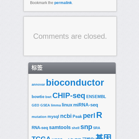
Bookmark the
permalink
.
Comments are closed.
标签
bioconductor
annovar
CHIP-seq
bowtie
ENSEMBL
bwt
linux
miRNA-seq
GEO
GSEA
limma
R
perl
ncbi
mysql
Peak
mutation
snp
samtools
RNA-seq
shell
SRA
基因
TCGA