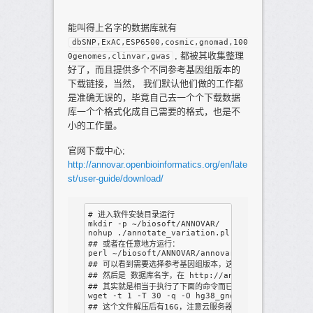
能叫得上名字的数据库就有
dbSNP,ExAC,ESP6500,cosmic,gnomad,100
, 都被其收集整理
0genomes,clinvar,gwas
好了，而且提供多个不同参考基因组版本的
下载链接，当然， 我们默认他们做的工作都
是准确无误的，毕竟自己去一个个下载数据
库一个个格式化成自己需要的格式，也是不
小的工作量。
官网下载中心;
http://annovar.openbioinformatics.org/en/late
st/user-guide/download/
# 进入软件安装目录运行

mkdir -p ~/biosoft/ANNOVAR/ 

nohup ./annotate_variation.pl -downdb -webfrom
## 或者在任意地方运行：

perl ~/biosoft/ANNOVAR/annovar/annotate_variat
## 可以看到需要选择参考基因组版本，这里一般是 hg38, 很少看
## 然后是 数据库名字，在 http://annovar.openbioinfor
## 其实就是相当于执行了下面的命令而已。

wget -t 1 -T 30 -q -O hg38_gnomad_genome.txt.g
## 这个文件解压后有16G，注意云服务器的空间。
