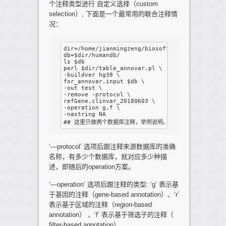
个注释类型进行 自定义选择（custom
selection）, 下面是一个最常用的联合注释情
况：
dir=/home/jianmingzeng/biosoft/ANNOVAR/annovar
db=$dir/humandb/ 

ls $db 

perl $dir/table_annovar.pl \

-buildver hg38 \

for_annovar.input $db \

-out test \

-remove -protocol \

refGene,clinvar_20180603 \

-operation g,f \

-nastring NA 

‘—protocol’ 选项后跟注释来源数据库的准确
名称，有多少个数据库，就对应多少种描
述，即随后的operation方案。
‘—operation’ 选项后跟注释的类型: ‘g’ 表示基
于基因的注释（gene-based annotation）、‘r’
表示基于区域的注释（region-based
annotation） 、‘f’ 表示基于筛选子的注释（
filter-based annotation）.