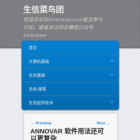
生信菜鸟团
欢迎去论坛biotrainee.com留言参与
讨论，或者关注同名微信公众号
biotrainee
MAIN MENU
SKIP TO PRIMARY CONTENT
SKIP TO SECONDARY CONTENT
首页
计算机基础
生信基础
杂谈-随笔
生信组学技术
Post navigation
←
Previous
Next
→
ANNOVAR 软件用法还可
以更复杂