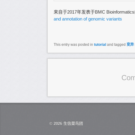
来自于2017年发表于BMC Bioinformati
and annotation of genomic variants
This entry was posted in
tutorial
and tagged
变异
Com
© 2026
生信菜鸟团