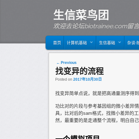
生信菜鸟团
欢迎去论坛biotrainee.co
MAIN MENU
SKIP TO PRIMARY CONTENT
SKIP TO SECONDARY CONTENT
首页
计算机基础
生信基础
杂谈-
Post navigation
←
Previous
找变异的流程
Posted on
2017年10月30日
找变异简单点说，就是把高通量测序得到
功比对的片段与参考基因组的微小差异情况
具，比对后的sam格式，找微小差异的工
然，最重要的是走通整个流程，明白自己