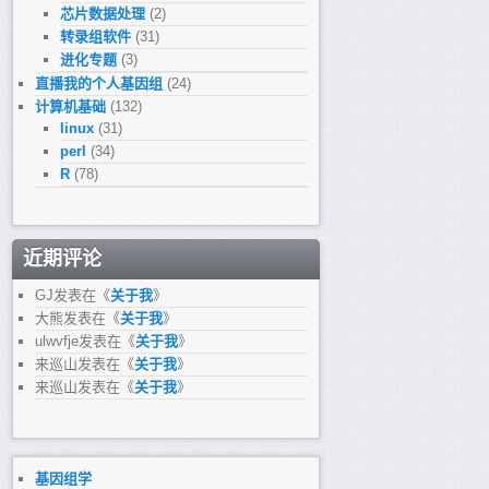
芯片数据处理
(2)
转录组软件
(31)
进化专题
(3)
ter.rmdup.bam

直播我的个人基因组
(24)
-vmO z -o read.bcftools.vcf.gz

计算机基础
(132)
linux
(31)
perl
(34)
R
(78)
近期评论
GJ
发表在《
关于我
》
大熊
发表在《
关于我
》
ulwvfje
发表在《
关于我
》
来巡山
发表在《
关于我
》
来巡山
发表在《
关于我
》
基因组学