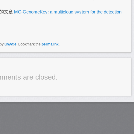
cs的文章
MC-GenomeKey: a multicloud system for the detection
by
ulwvfje
. Bookmark the
permalink
.
ments are closed.