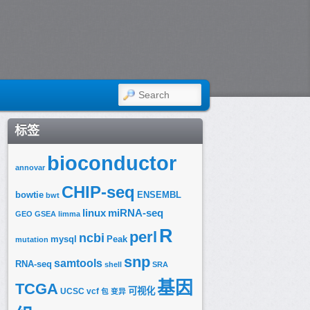
SEARCH
标签
bioconductor
annovar
CHIP-seq
bowtie
ENSEMBL
bwt
linux
miRNA-seq
GEO
GSEA
limma
R
perl
ncbi
mysql
Peak
mutation
snp
samtools
RNA-seq
shell
SRA
基因
TCGA
可视化
UCSC
vcf
包
变异