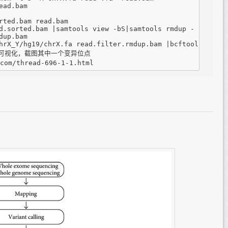
ad.bam

rted.bam read.bam

d.sorted.bam |samtools view -bS|samtools rmdup - read.fil
up.bam

hrX_Y/hg19/chrX.fa read.filter.rmdup.bam |bcftools call 
 进行可视化，截图其中一个变异位点
