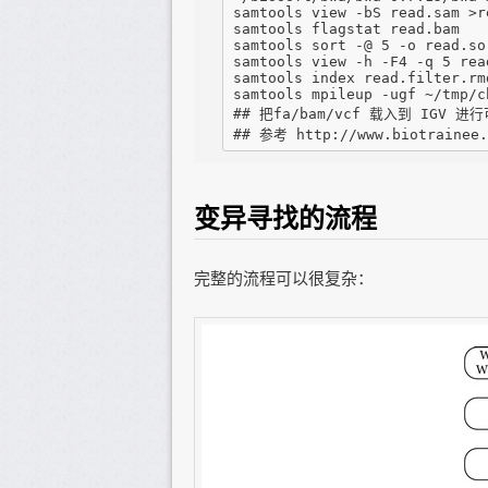
samtools view -bS read.sam >re
samtools flagstat read.bam

samtools sort -@ 5 -o read.so
samtools view -h -F4 -q 5 rea
samtools index read.filter.rmd
samtools mpileup -ugf ~/tmp/c
## 把fa/bam/vcf 载入到 IGV
变异寻找的流程
完整的流程可以很复杂：