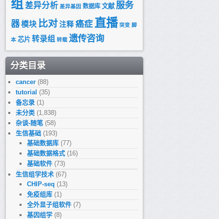
组
服务
差异分析
文献
数据库
差异基因
直播
比对
器
癌症
模块
注释
突变
脚
遗传咨询
转录组
芯片
本
转载
分类目录
cancer
(88)
tutorial
(35)
备忘录
(1)
未分类
(1,838)
杂谈-随笔
(58)
生信基础
(193)
基础数据库
(77)
基础数据格式
(16)
基础软件
(73)
生信组学技术
(67)
CHIP-seq
(13)
免疫组库
(1)
全外显子组软件
(7)
loads/2015/10/tmp.png 

基因组学
(8)