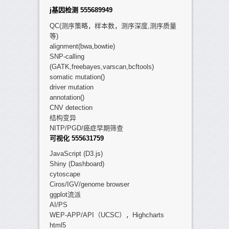
j基因检测 555689949
QC(测序策略，样本数，测序深度,测序质量
等)
alignment(bwa,bowtie)
SNP-calling
(GATK,freebayes,varscan,bcftools)
somatic mutation()
driver mutation
annotation()
CNV detection
结构变异
NITP/PGD/癌症早期筛查
可视化 555631759
JavaScript (D3.js)
Shiny (Dashboard)
cytoscape
Ciros/IGV/genome browser
ggplot流派
AI/PS
WEP-APP/API（UCSC），Highcharts
html5