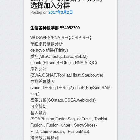
选择加入分群
Posted on
2017年3月2日
生信各种组学群 554052300
WGS/WES/RNA-SEQ/CHIP-SEQ
单细胞转录组分析
de novo 组装(Trinity)
质控(MISO,fastqc,fastx,RSEM)
counts(HTseq,BEDtools,RNA-SeQC)
序列比对
(BWA,GSNAP,TopHat,Hisat,Star,bowtie)
寻找差异基因
(voom,DESeq,DESeq2,edgeR,BaySeq,SAM
seq,)
富集分析(GOstats,GSEA,web-tools)
可变剪切
基因融合
(SOAPfusion,FusionSeq, deFuse , TopHat-
Fusion , FusionHunter , SnowShoes-
FTD, chimerascan，FusionMap)
拷贝数变异检测