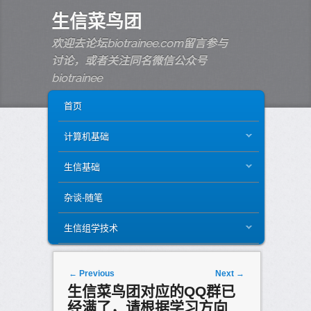
生信菜鸟团
欢迎去论坛biotrainee.com留言参与
讨论，或者关注同名微信公众号
biotrainee
MAIN MENU
SKIP TO PRIMARY CONTENT
SKIP TO SECONDARY CONTENT
首页
计算机基础
生信基础
杂谈-随笔
生信组学技术
Post navigation
←
Previous
Next
→
生信菜鸟团对应的QQ群已
经满了，请根据学习方向