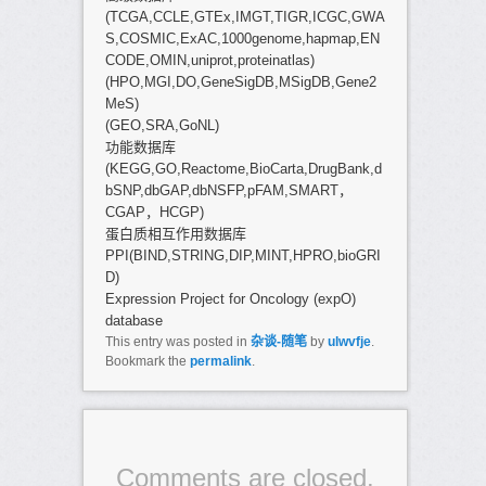
(TCGA,CCLE,GTEx,IMGT,TIGR,ICGC,GWA
S,COSMIC,ExAC,1000genome,hapmap,EN
CODE,OMIN,uniprot,proteinatlas)
(HPO,MGI,DO,GeneSigDB,MSigDB,Gene2
MeS)
(GEO,SRA,GoNL)
功能数据库
(KEGG,GO,Reactome,BioCarta,DrugBank,d
bSNP,dbGAP,dbNSFP,pFAM,SMART，
CGAP，HCGP)
蛋白质相互作用数据库
PPI(BIND,STRING,DIP,MINT,HPRO,bioGRI
D)
Expression Project for Oncology (expO)
database
This entry was posted in
杂谈-随笔
by
ulwvfje
.
Bookmark the
permalink
.
Comments are closed.