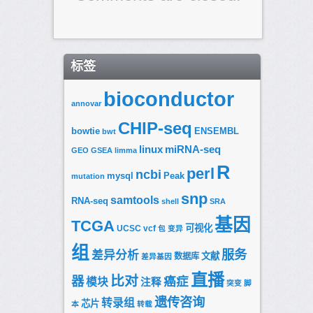
标签
bioconductor
annovar
CHIP-seq
bowtie
ENSEMBL
bwt
linux
miRNA-seq
GEO
GSEA
limma
R
perl
ncbi
mysql
Peak
mutation
snp
samtools
RNA-seq
shell
SRA
基因
TCGA
可视化
UCSC
vcf
包
变异
组
服务
差异分析
文献
数据库
差异基因
直播
比对
器
癌症
模块
注释
突变
脚
遗传咨询
转录组
芯片
本
转载