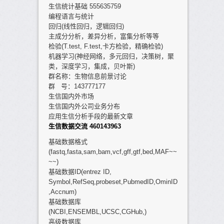
生信统计基础 555635759
编程语言与统计
回归(线性回归，逻辑回归)
主成分分析，差异分析，富集分析等等
检验(T.test, F.test,卡方检验，精确检验)
机器学习(神经网络，多元回归，决策树，聚
类，深度学习，集成，贝叶斯)
群名称：生物信息前景讨论
群 号：143777177
生信国内外市场
生信国内外公司业务分布
应用生信分析手段的最新文章
生信数据交流 460143963
基础数据格式
(fastq,fasta,sam,bam,vcf,gff,gtf,bed,MAF~~
~~)
基础数据ID(entrez ID,
Symbol,RefSeq,probeset,PubmedID,OminID
,Accnum)
基础数据库
(NCBI,ENSEMBL,UCSC,CGHub,)
高级数据库