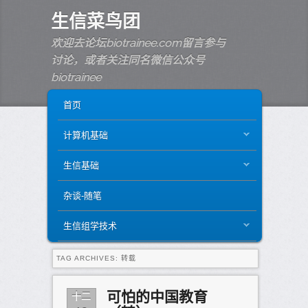
生信菜鸟团
欢迎去论坛biotrainee.com留言参与
讨论，或者关注同名微信公众号
biotrainee
MAIN MENU
SKIP TO PRIMARY CONTENT
SKIP TO SECONDARY CONTENT
首页
计算机基础
生信基础
杂谈-随笔
生信组学技术
TAG ARCHIVES:
转载
十二
可怕的中国教育