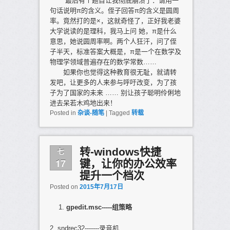
最后有个题目让我彻底崩溃了：请用一
句话说明π的含义。侄子回答π的含义是圆周
率。竟然打的是×，这就奇怪了，正好我老婆
大学说读的是理科，我马上问 她，π是什么
意思，她说圆周率啊。两个人狂汗，问了侄
子半天，标准答案大概是，π是一个在数学及
物理学领域普遍存在的数学常数……
如果你也觉得这种教育很无耻，就请转
发吧，让更多的人来参与呼吁改变，为了孩
子为了国家的未来 …… 别让孩子聪明伶俐地
进去呆若木鸡地出来！
Posted in
杂谈-随笔
|
Tagged
转载
七
转-windows快捷
17
键，让你的办公效率
提升一个档次
Posted on
2015年7月17日
gpedit.msc-----
组策略
2. sndrec32-------录音机