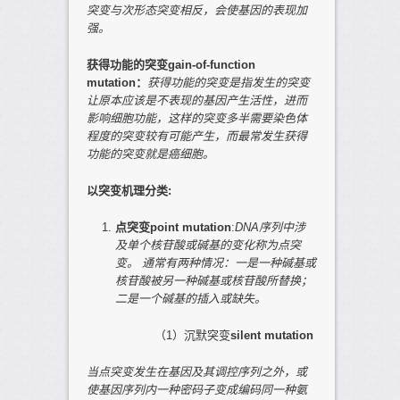
突变与次形态突变相反，会使基因的
表现加
强
。
获得功能的突变
gain-of-function
mutation
：
获得功能的突变是指发生的突变
让
原本应该是不表现的基因产生活性
，进而
影响细胞功能，这样的突变多半需要染色体
程度的突变较有可能产生，而最常发生获得
功能的突变就是癌细胞。
以突变机理分类
:
点突变
point mutation
:
DNA
序列中涉
及
单个核苷酸或碱基
的变化称为点突
变。
通常有两种情况：一是一种碱基或
核苷酸被另一种碱基或核苷酸所
替换
；
二是
一个
碱基的
插入
或
缺失。
（1）沉默突变
silent mutation
当点突变发生在
基因及其调控序列之外
，或
使基因序列内一种密码子变成编码同一种氨