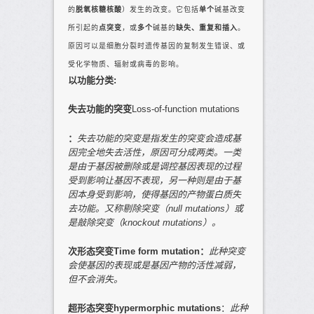
的
脱氧核糖核酸
）发生的改变。它包括
单个
碱基改变
所引起的
点突变
，或
多个
碱基的
缺失、重复和插入
。
原因可以是细胞分裂时遗传基因的复制发生错误、或
受化学物质、辐射或病毒的影响。
以功能分类
:
失去功能的突变
Loss-of-function mutations
：
失去功能的突变是指发生的突变会造成
基
因完全地失去活性
，原因可分成两类。一类
是由于基因被删除或是调控基因表现的过程
受到影响让基因不表现，另一种则是由于基
因本身受到影响，使得基因的产物蛋白质失
去功能。又称
剔除突变
（
null mutations
）或
是
敲除突变
（
knockout mutations
）。
次形态突变
Time form mutation
：
此种突变
会使基因的表现或是基因产物的
活性减弱
，
但不会消失。
超形态突变
hypermorphic mutations
：
此种