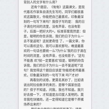
背别人的文字有什么用?
还有个题目，《匆匆》这篇课文，是现
代着名作家朱自清先生写的，同学们都很喜
欢这篇散文，你能把自己最喜欢，印象最深
刻的一句写下来吗？我侄子写的是： 我的日
子滴在时间的流里，没有声音，也没有影
子。后面一把好大的×。标准答案竟然是：但
是，聪明的你告诉我，我们的日子为什么一
去不复返呢？这就更奇怪 了，一篇文章，你
可以喜欢这句，我可以喜欢那句，难道最喜
欢的一句话也要统一么?为什么“我的日子滴在
时间的流里，没有声音，也没有影子。”这句
不能喜 欢?就一定要喜欢“但是，聪明的你告
诉我，我们的日子为什么一去不复返呢?”这
句？我觉得这个题目应该是“你能把老师最喜
欢，印象最深刻的一句写下来 吗?”才对!
再看别的试卷，更莫名其妙了，比如请
说出阿拉伯数字的来历，是哪个国家创造
的？侄子不知道，问我，我也不知道。我只
好去搜一下，才知道是古印度人发明的。莫
非我吃块猪肉，还一定得知道它是哪个养猪
场养出来的?