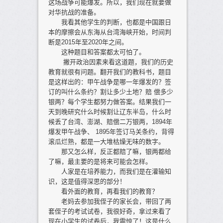
这场战争可能爆发。所以，我们现在就要做
对华抗战的准备。
我看其他学生的判断，也都是中国跟日
本的摩擦会从东海从台湾海峡开始，时间判
断是2015年至2020年之间。
这种题目和答案都太可怕了。
撇开政治因素来看这道题，我们的历史
教育就很有问题。翻开我们的教科书，题目
是这样出的：甲午战争是哪一年爆发的？签
订的叫什么条约？割让多少土地？赔 偿多少
银两？每个学生都努力做答案。结果我们一
天到晚研究什么时候割让辽东半岛，什么时
候丢了台湾、澎湖、赔偿二万银两，1894年
爆发甲午战争、 1895年签订马关条约，背得
滚瓜烂熟，都是一大堆枯燥无味的数字。
那又怎么样，反正都赔了嘛，银两都给
了嘛，最主要的是将来可能会怎样。
人家是在培养能力，而我们是在灌输知
识，这是值得深思的部分！
看外面的教育，再看我们的教育？
老妈去参加我侄子的家长会，带回了两
套侄子的考试试卷，我很好奇，拿过来看了
现在小学生的试卷后，我震惊了！这是什么