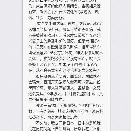
这道题目不是这样考的。它的题目是这样
的：成吉思汗的继承人窝阔台，当初如果没
有死，欧洲会发生什么变化?试从经济、政
治、社会三方面分析。
有个学生是这样回答的：这位蒙古领导
人如果当初没有死，那么可怕的黑死病，就
不会被带到欧洲去，后来才知道那个东西是
老鼠身上的跳蚤引起的鼠疫。但是六 百多年
前，黑死病在欧洲猖獗的时候，谁晓得这个
叫做鼠疫?如果没有黑死病，神父跟修女就不
会死亡。神父跟修女如果没有死亡，就不会
怀疑上帝的存在。如果没 有怀疑上帝的存
在，就不会有意大利弗罗伦斯的文艺复兴?
如果没有文艺复兴，西班牙、南欧就不
会强大，西班牙无敌舰队就不可能建立。如
果西班牙、意大利不够强大，盎格鲁—撒克
逊会提早200年强大，日耳曼会控制中欧，奥
匈帝国就不可能存在。
教师一看“棒，分析得好。”但他们没有分
数，只有等级A。其实这种题目老师是没有标
准答案的，可是大家都要思考。
不久前，我去了趟日本，日本总是和我
们在历史问题上产生纠葛，所以我在日本很