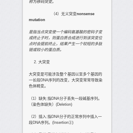
称为移码突变。
（4）无义突变
nonsense
mutation
是指当
点突变
使一个编码氨基酸的
密码子变
成终止子
时，则蛋白质合成进行到该突变位
点时会提前终止，结果产生一个较短的多肽
链或较小的蛋白质。
大突变
大突变是可能涉及整个基因以至多个基因的
一长段DNA序列的改变，大突变常常导致染
色体畸变。
（1）缺失:指DNA分子丢失一段碱基序列。
（染色体缺失）(Deletion)
（2）插入:指DNA分子的正常序列中插入一
段DNA序列。(Insertion②)