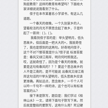
狗屁教育？这样的教育有希望吗？下面给大
家详细说说我看到了什么。
侄子在本市某著名小学读书，有这么几
道题。
一个春天的夜晚，一个久别家乡的人，
望着皎洁的月光不禁思念起了故乡，于是吟
起了一首诗：( )，( )。
我看到侄子答的是：举头望明月，低头
思故乡。但后面是一把大大的×，我就奇怪
了，我也是想到的这两句。好奇地问侄子，
这个不对??那答案是什么?侄子说 标准答案
是：春风又绿江南岸，明月何时照我还。
哎，这就奇怪了，因为是个春天的夜晚，就
要是这句有春风的？？？要这个思念故乡的
人不是江南的，是不可能说 出春风又绿江南
岸这句话的!!!举头望明月，低头思故乡应该
更准确。再扯远点，思念故乡，一千个人可
以吟一千句不一样的诗，这个也可以有标准
答案的么?
接下来是默写，题目是：我们学过《桂
林山水》一文，请将下面句子默写下来。然
后就是整段的要默写，这有什么用？死记硬