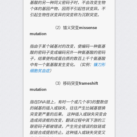
基酸的另一种同义密码子时，不会改变生物
个体的基因产物，因而不引起性状变异。
不
引起生物性状变异
的突变称为沉默突变。
（2）错义突变
missense
mutation
指由于某个
碱基对
的改变，使编码
一种氨基
酸的密码子变成编码另外一种氨基酸的密码
子
，结果使构成蛋白质的数百上千个氨基酸
中有一个氨基酸发生变化。（实例：
镰刀形
细胞贫血症
）
（3）移码突变
frameshift
mutation
指在
DNA
链上，有时
一个或几个非
3
的整数倍
的碱基的插入或缺失
，往往产生比碱基替换
突变更严重的后果。
这种插入或缺失突变会
造成阅读框的改变，翻译过程中其下游的三
联密码子都被错读，产生完全错误的肽链或
肽链合成提前终止。这种插入或缺失突变又