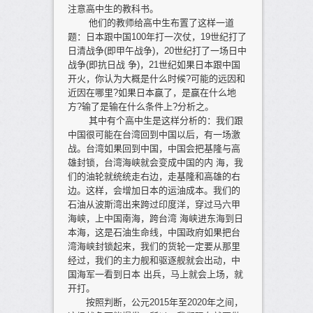
注意高中生的教科书。
他们的教师给高中生布置了这样一道
题：日本跟中国100年打一次仗，19世纪打了
日清战争(即甲午战争)，20世纪打了一场日中
战争(即抗日战 争)，21世纪如果日本跟中国
开火，你认为大概是什么时候?可能的远因和
近因在哪里?如果日本赢了，是赢在什么地
方?输了是输在什么条件上?分析之。
其中有个高中生是这样分析的：我们跟
中国很可能在台湾回到中国以后，有一场激
战。台湾如果回到中国，中国会把基隆与高
雄封锁，台湾海峡就会变成中国的内 海，我
们的油轮就统统走右边，走基隆和高雄的右
边。这样，会增加日本的运油成本。我们的
石油从波斯湾出来跨过印度洋，穿过马六甲
海峡，上中国南海，跨台湾 海峡进东海到日
本海，这是石油生命线，中国政府如果把台
湾海峡封锁起来，我们的货轮一定要从那里
经过，我们的主力舰和驱逐舰就会出动，中
国海军一看到日本 出兵，马上就会上场，就
开打。
按照判断，公元2015年至2020年之间，