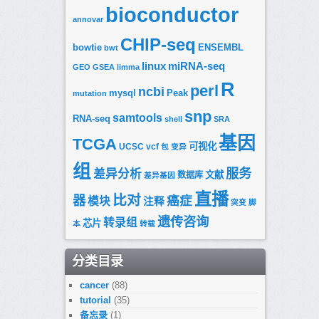
bioconductor
annovar
CHIP-seq
bowtie
ENSEMBL
bwt
linux
miRNA-seq
GEO
GSEA
limma
R
perl
ncbi
mysql
Peak
mutation
snp
samtools
RNA-seq
shell
SRA
基因
TCGA
可视化
UCSC
vcf
包
变异
组
服务
差异分析
文献
数据库
差异基因
直播
比对
器
癌症
模块
注释
突变
脚
遗传咨询
转录组
芯片
本
转载
分类目录
cancer
(88)
tutorial
(35)
备忘录
(1)