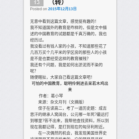
13
（转）
Posted on
2015年12月13日
无意中看到这篇文章，感觉挺有趣的！
我不知道国外的教育是咋样的，但是文中描
述的中国教育的试题都是千真万确的，我也
经历过。
我没看过有钱人家的小孩，不知道那些花了
几百万买个几平米的学区房的那些人的小孩
是不是也要经受这样的教育摧残？
我还有个问题，我是如何出淤泥而不染的
呢？
随便瞎扯，大家自己看这篇文章吧！
可怕的中国教育，聪明伶俐进去呆若木鸡出
来
作者：葛小琴
来源：杂文月刊（文摘版）
侄子在读高二，考了一道历史题：成吉
思汗的继承人窝阔台，公元哪一年死?最远打
到哪里?答不出来，我帮他查找资料，所以到
现在我都记得，是打到现在的匈牙利附近。
在一次偶然的机会，我发现美国世界史