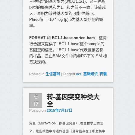
三种指定的基因型为(0/0,0/1,1/1)，这三种基
因型的概率总和为1。和之前不一致，该值越
大，表明为该种基因型的可能 性越小。
Phred值 = -10 * log (p) p为基因型存在的概
率。
FORMAT
和
BC1-1-base.sorted.bam
：
这两
行合起来提供了’ BC1-1-base′这个sample的
基因型的信息。’ BC1-1-base′代表这该名称
的样品，是由BAM文件中的@RG下的 SM 标
签决定的。
Posted in
生信基础
|
Tagged
vcf
,
基础知识
,
转载
七
转-基因突变种类大
17
全
Posted on
2015年7月17日
突变（MUTATION, 即基因突变）:在生物学上的含
义，是指细胞中的遗传基因（通常指存在于细胞核中