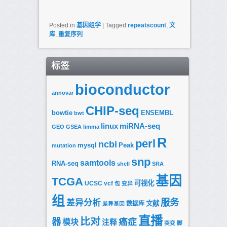
Posted in
基因组学
|
Tagged
repeatscount
,
文
库
,
重复序列
标签
bioconductor
annovar
CHIP-seq
bowtie
ENSEMBL
bwt
linux
miRNA-seq
GEO
GSEA
limma
R
perl
ncbi
mysql
Peak
mutation
snp
samtools
RNA-seq
shell
SRA
基因
TCGA
可视化
UCSC
vcf
包
变异
组
服务
差异分析
文献
数据库
差异基因
直播
比对
器
癌症
模块
注释
突变
脚