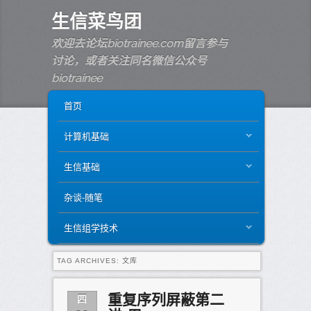
生信菜鸟团
欢迎去论坛biotrainee.com留言参与
讨论，或者关注同名微信公众号
biotrainee
MAIN MENU
SKIP TO PRIMARY CONTENT
SKIP TO SECONDARY CONTENT
首页
计算机基础
生信基础
杂谈-随笔
生信组学技术
TAG ARCHIVES:
文库
四
重复序列屏蔽第二